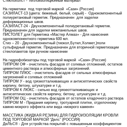
Стеклохолст - Теплоизоляционный материал
На герметики под торговой маркой «Сази» (Россия)
САЗИЛАСТ-13 (цвета: бежевый, белый, серый) - Однокомпонентный
полиуретановый герметик. Предназначен для заделки
деформационных швов.
САЗИЛАСТ-24 - Двухкомпонентный полиуретановый герметик.
Предназначен для заделки межпанельных швов.
ПИСТОЛЕТ для Герметика «Мастер Алмаз» - Для нанесения
однокомпонентного герметика 600 мл.
Стиз – 20 - Двухкомпонентный (тиокол,Бутил,Холмет,)поли
сульфидный герметик. Предназначен для вторичной герметизации
стеклопакетов при ручном нанисении
На гидрофобизаторы под торговой маркой «Сази» (Россия)
ТИПРОМ ОФ - очиститель фасадов от солевых отложений, остатков
цементного раствора и атмосферных загрязнений.
ТИПРОМ ПЛЮС - очиститель фасадов от сильных атмосферных
загрязнений и солевых отложений
ТИПРОМ У - вод грязеотталкивающих и антисептических свойств
кирпичу, бетону, штукатурке и т.д.
ТИПРОМ К ЛЮКС - сильно вод грязеотталкивающих и
антисептических свойств кирпичу, бетону, штукатурке и т.д.
ТИПРОМ ОЦ - очиститель фасадов от остатков кладочного раствора
ТИПРОМ М - Придания кирпичу, тротуарной плитке, отделочному
камню-мокрого эффекта или вида «мокрого каменя»
МАССТИКА (ЖИДКАЯ РЕЗИНА) ДЛЯ ГИДРОИЗОЛЯЦИИ КРОВЛИ
ПОД ТОРГОВОЙ МАРКОЙ “Делс” (РОССИЯ)
ДеЛЬС® - Для устройства покрытий с повышенным коэффициентом