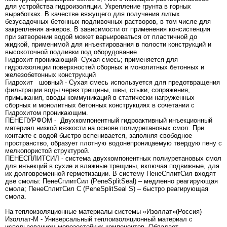
для устройства гидроизоляции. Укрепление грунта в горных
выработках. В качестве вяжущего для получения литых
безусадочных бетонных подливоч­ных растворов, в том числе для
закрепления анкеров. В зависимости от применения консистенция
при затворении водой может варьироваться от пластичной до
жидкой, применимой для инъектирования в полости конструкций и
высокоточной подливки под оборудование
Гидрохит проникающий- Сухая смесь; применяется для
гидроизоляции поверхностей сборных и монолитных бетонных и
железобетонных конструкций
Гидрохит шовный - Сухая смесь используется для предотвращения
фильтрации воды через трещины, швы, стыки, сопряжения,
примыкания, вводы коммуникаций в статически нагруженных
сборных и монолитных бетонных конструкциях в сочетании с
Гидрохитом проникающим.
ПЕНЕПУРФОМ - Двухкомпонентный гидроактивный инъекционный
материал низкой вязкости на основе полиуретановых смол. При
контакте с водой быстро вспенивается, заполняя свободное
пространство, образует плотную водонепроницаемую твердую пену с
мелкопористой структурой.
ПЕНЕСПЛИТСИЛ - система двухкомпонентных полиуретановых смол
для инъекций в сухие и влажные трещины, включая подвижные, для
их долговременной герметизации. В систему ПенеСплитСил входят
две смолы: ПенеСплитСил (PeneSplitSeal) – медленно реагирующая
смола; ПенеСплитСил С (PeneSplitSeal S) – быстро реагирующая
смола.
Hа теплоизоляционные материалы системы «Изоллат»(Россия)
Изоллат-М - Универсальный теплоизоляционный материал с
использованием морозостойких компонентов. Обладает