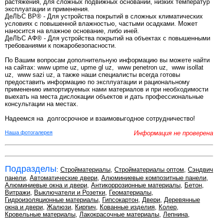
растяжения, для сложных подвижных оснований, низких температур
эксплуатации и применения.
ДеЛЬС ВР® - Для устройства покрытий в сложных климатических
условиях с повышенной влажностью, частыми осадками. Может
наносится на влажное основание, либо иней.
ДеЛЬС АФ® - Для устройства покрытий на объектах с повышенными
требованиями к пожаробезопасности.
По Вашим вопросам дополнительную информацию вы можете найти
на сайтах: www upme uz, upme gl uz, www penetron uz, www isollat
uz, www sazi uz, а также наши специалисты всегда готовы
предоставить информацию по эксплуатации и рациональному
применению импортируемых нами материалов и при необходимости
выехать на места дислокации объектов и дать профессиональные
консультации на местах.
Надеемся на долгосрочное и взаимовыгодное сотрудничество!
Наша фотогалерея
Информация не проверена
Подразделы
:
Стройматериалы
,
Стройматериалы оптом
,
Сэндвич
панели
,
Автоматические двери
,
Алюминиевые композитные панели
,
Алюминиевые окна и двери
,
Антикоррозионные материалы
,
Бетон
,
Витражи
,
Выключатели и Розетки
,
Геоматериалы
,
Гидроизоляционные материалы
,
Гипсокартон
,
Двери
,
Деревянные
окна и двери
,
Жалюзи
,
Кирпич
,
Кованные изделия
,
Колер
,
Кровельные материалы
,
Лакокрасочные материалы
,
Лепнина
,