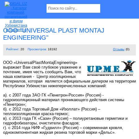
ООО "UNIVERSAL PLAST MONTAJ
ENGINEERING"
Рейтинг:
20
Просмотров:
18192
Отзывы
(0)
ООО «UniversalPlastMontajEngineering»
выражает Вам своё глубокое уважение и
почтение, имея честь сообщить Вам, что
наша компания - Центр изоляционных
материалов, которая является официальным дилером на территории
Республики Узбекистан нижеперечисленных компаний:
а). с 2007 года ЗАО ГК «Пенетрон-Россия» (Россия) -
гидроизоляционный материал проникающего действия системы
«Пенетрон»;
б). с 2012 года Торговый Дом «Изоллат» (Россия) –
теплоизоляционная краска-термос;
в). с 2013 года ГК «Сази» (Россия) – полиуретановые герметики и
гидрофобизаторы, очистители фасадов;
г). с 2014 года НИФ «Гудвилл» (Россия) – современная кровля,
однокомпонентная жидкая резина торговой марки «Дельс».