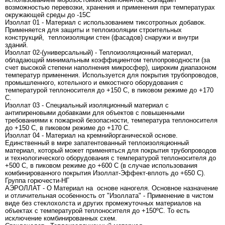
возможностью перевозки, хранения и применения при температурах
окружающей среды до -15С
Изоллат 01 - Материал с использованием тиксотропных добавок.
Применяется для защиты и теплоизоляции строительных
конструкций, теплоизоляции стен (фасадов) снаружи и внутри
зданий.
Изоллат 02-(универсальный) - Теплоизоляционный материал,
обладающий минимальным коэффициентом теплопроводности (за
счет высокой степени наполнения микросфер), широким диапазоном
температур применения. Используется для покрытия трубопроводов,
промышленного, котельного и емкостного оборудования с
температурой теплоносителя до +150 С, в пиковом режиме до +170
С.
Изоллат 03 - Специальный изоляционный материал с
антипиреновыми добавками для объектов с повышенными
требованиями к пожарной безопасности, температура теплоносителя
до +150 С, в пиковом режиме до +170 С.
Изоллат 04 - Материал на кремнийорганической основе.
Единственный в мире запатентованный теплоизоляционный
материал, который может применяться для покрытия трубопроводов
и технологического оборудования с температурой теплоносителя до
+500 С, в пиковом режиме до +600 С (в случае использования
комбинированного покрытия Изоллат-Эффект-вплоть до +650 С).
Группа горючести-НГ
АЭРОЛЛАТ - О Материал на основе наногеля. Основное назначение
и отличительная особенность от "Изоллата" - Применение в чистом
виде без стеклохолста и других промежуточных материалов на
объектах с температурой теплоносителя до +150ºС. То есть
исключение комбинированных схем.