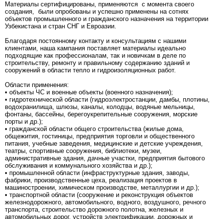
Материалы сертифицированы, применяются с момента своего
создания, были опробованы и успешно применены на сотнях
объектов промышленного и гражданского назначения на территории
Узбекистана и стран СНГ и Евроазии.
Благодаря постоянному контакту и консультациям с нашими
клиентами, наша кампания поставляет материалы идеально
подходящие как профессионалам, так и новичкам в деле по
строительству, ремонту и правильному содержанию зданий и
сооружений в области тепло и гидроизоляционных работ.
Области применения:
• объекты ЧС и военные объекты (военного назначения);
• гидротехнической области (гидроэлектростанции, дамбы, плотины,
водохранилища, шлюзы, каналы, колодцы, водяные мельницы,
фонтаны, бассейны, берегоукрепительные сооружения, морские
порты и др.);
• гражданской области общего строительства (жилые дома,
общежития, гостиницы, предприятия торговли и общественного
питания, учебные заведения, медицинские и детские учреждения,
театры, спортивные сооружения, библиотеки, музеи,
административные здания, дачные участки, предприятия бытового
обслуживания и коммунального хозяйства и др.);
• промышленной области (инфраструктурные здания, заводы,
фабрики, производственные цеха, реализация проектов в
машиностроении, химическом производстве, металлургии и др.);
• транспортной области (сооружение и реконструкция объектов
железнодорожного, автомобильного, водного, воздушного, речного
транспорта, строительство дорожного полотна, железных и
автомобильных дорог, устройств электрификации, дорожных и