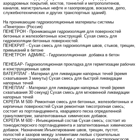
аэродромных покрытий, мостов, тоннелей и метрополитенов,
каналов, магистральных нефте и газопроводов, вокзалов, депо,
служебнотехнических и других транспортных зданий).
Hа проникающие гидроизоляционные материалы системы
«Пенетрон» (Россия)
ПЕНЕТРОН - Проникающая гидроизоляция для поверхностей
бетонных и железобетонных конструкций. Сухая смесь для
гидроизоляции бетонных поверхностей.
ПЕНЕКРИТ - Сухая смесь для гидроизоляция швов, стыков, трещин,
примыканий в бетоне
ПЕНЕТРОН АДМИКС - Гидроизоляционная добавка в бетон
ПЕНЕБАР- Гидроизоляционная прокладка для герметизации рабочих
и конструкционных швов
ВАТЕРПЛАГ - Материал для ликвидации напорных течей (время
схватывания 3 минуты) Сухая смесь для быстрой ликвидации
напорных течей
ПЕНЕПЛАГ - Материал для ликвидации напорных течей (время
схватывания 30 секунд) Сухая смесь для мгновенной ликвидации
напорных течей
СКРЕПА М 500- Ремонтная смесь для бетонных, железобетонных и
кирпичных поверхностей Сухая ремонтная тиксотропная смесь;
состоит из портландцемента, кварцевого песка определенной
гранулометрии, запатентованных химических добавок.
СКРЕПА М 600 - Инъекционный состав Сухая смесь; состоит из
тонкодисперсного портландцемента и запатентованных химических
добавок. Назначение:Инъектирование швов, трещин, пустот,
полостей и зазоров между элементами любых строительных
конструкций размером более 0,4 мм с помощью растворонасосов