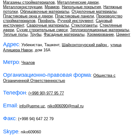
Магазины стройматериалов
,
Металлические двери
,
Металлоконструкции
,
Мрамор
,
Напольные покрытия
,
Натяжные
потолки
,
Облицовочные материалы
,
Отделочные материалы
,
Пластиковые окна и двери
,
Пластиковые панели
,
Производство
стройматериалов
,
Профиль
,
Ручной инструмент
,
Садовый
инструмент
,
Сварочные материалы
,
Стеклопакеты
,
Стеклянные
двери
,
Сухие строительные смеси
,
Теплоизоляционные материалы
,
Теплые полы
,
Трубы
,
Фасадные материалы
,
Хромирование
,
Цемент
Адрес
: Узбекистан, Ташкент,
Шайхонтохурский район
,
улица
Алишера Навои
, дом 16А
Метро
:
Чкалов
Организационно-правовая форма
:
Общества с
Ограниченной Ответственностью
Телефон
:
(+998 90) 977 95 77
Email
:
info@upme.uz
,
niko906090@mail.ru
Факс
: (+998 94) 647 22 79
Skype
: niko609060