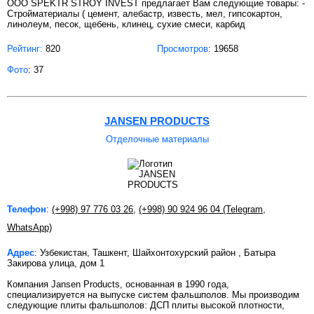
OOO SPEKTR STROY INVEST предлагает Вам следующие товары: -
Стройматериалы ( цемент, алебастр, известь, мел, гипсокартон,
линолеум, песок, щебень, клинец, сухие смеси, карбид
Рейтинг:
820
Просмотров
: 19658
Фото
: 37
JANSEN PRODUCTS
Отделочные материалы
Телефон
:
(+998) 97 776 03 26
,
(+998) 90 924 96 04 (Telegram
,
WhatsApp)
Адрес
: Узбекистан, Ташкент, Шайхонтохурский район , Батыра
Закирова улица, дом 1
Компания Jansen Products, основанная в 1990 года,
специализируется на выпуске систем фальшполов. Мы производим
следующие плиты фальшполов: ДСП плиты высокой плотности,