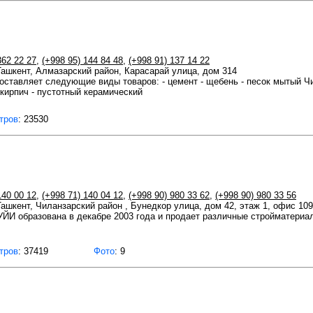
362 22 27
,
(+998 95) 144 84 48
,
(+998 91) 137 14 22
 Ташкент, Алмазарский район, Карасарай улица, дом 314
ставляет следующие виды товаров: - цемент - щебень - песок мытый Чин
 кирпич - пустотный керамический
тров
: 23530
140 00 12
,
(+998 71) 140 04 12
,
(+998 90) 980 33 62
,
(+998 90) 980 33 56
 Ташкент, Чиланзарский район , Бунедкор улица, дом 42, этаж 1, офис 109
образована в декабре 2003 года и продает различные стройматериалы
тров
: 37419
Фото
: 9