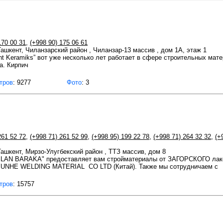
170 00 31
,
(+998 90) 175 06 61
 Ташкент, Чиланзарский район , Чиланзар-13 массив , дом 1А, этаж 1
t Keramiks” вот уже несколько лет работает в сфере строительных мат
а. Кирпич
тров
: 9277
Фото
: 3
261 52 72
,
(+998 71) 261 52 99
,
(+998 95) 199 22 78
,
(+998 71) 264 32 32
,
(+
 Ташкент, Мирзо-Улугбекский район , ТТЗ массив, дом 8
AN BARAKA" предоставляет вам стройматериалы от ЗАГОРСКОГО лакок
NHE WELDING MATERIAL CO LTD (Китай). Также мы сотрудничаем c
тров
: 15757