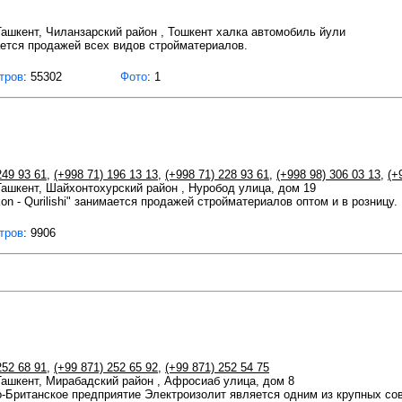
 Ташкент, Чиланзарский район , Тошкент халка автомобиль йули
ется продажей всех видов стройматериалов.
тров
: 55302
Фото
: 1
249 93 61
,
(+998 71) 196 13 13
,
(+998 71) 228 93 61
,
(+998 98) 306 03 13
,
(+
 Ташкент, Шайхонтохурский район , Нуробод улица, дом 19
on - Qurilishi" занимается продажей стройматериалов оптом и в розницу.
тров
: 9906
252 68 91
,
(+99 871) 252 65 92
,
(+99 871) 252 54 75
 Ташкент, Мирабадский район , Афросиаб улица, дом 8
о-Британское предприятие Электроизолит является одним из крупных со