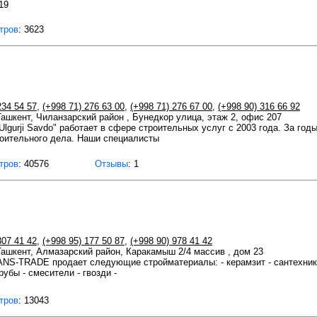
19
тров
: 3623
234 54 57
,
(+998 71) 276 63 00
,
(+998 71) 276 67 00
,
(+998 90) 316 66 92
 Ташкент, Чиланзарский район , Бунедкор улица, этаж 2, офис 207
 Ulgurji Savdo" работает в сфере строительных услуг с 2003 года. За го
оительного дела. Наши специалисты
тров
: 40576
Отзывы
: 1
307 41 42
,
(+998 95) 177 50 87
,
(+998 90) 978 41 42
 Ташкент, Алмазарский район, Каракамыш 2/4 массив , дом 23
S-TRADE продает следующие стройматериалы: - керамзит - сантехника - 
рубы - смесители - гвозди -
тров
: 13043