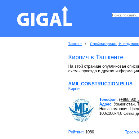
Ташкент
/
Стройматериалы, Инструмент
Кирпич в Ташкенте
На этой странице опубликован список
схемы проезда и другая информация
AMIL CONSTRUCTION PLUS
Кирпич
Телефон
:
(+998 90) 
Адрес
: Узбекистан,
Наша компания Пред
100х100х4,0 Сетка д
Рейтинг:
1086
Просмо