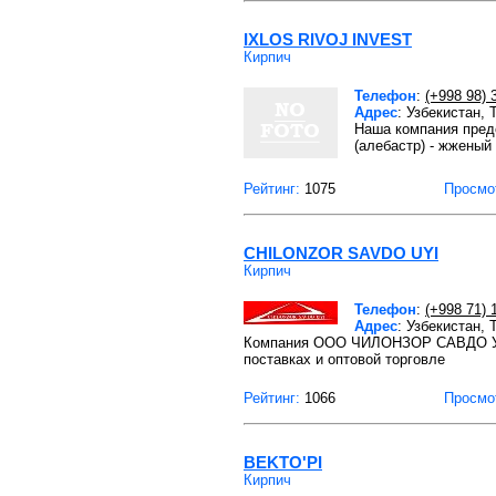
IXLOS RIVOJ INVEST
Кирпич
Телефон
:
(+998 98) 
Адрес
: Узбекистан,
Наша компания предо
(алебастр) - жженый
Рейтинг:
1075
Просмо
CHILONZOR SAVDO UYI
Кирпич
Телефон
:
(+998 71) 
Адрес
: Узбекистан,
Компания ООО ЧИЛОНЗОР САВДО УЙИ 
поставках и оптовой торговле
Рейтинг:
1066
Просмо
BEKTO'PI
Кирпич