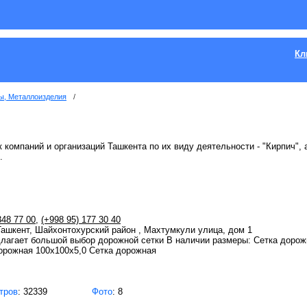
Кл
ы, Металлоизделия
/
 компаний и организаций Ташкента по их виду деятельности - "Кирпич", 
.
348 77 00
,
(+998 95) 177 30 40
 Ташкент, Шайхонтохурский район , Махтумкули улица, дом 1
лагает большой выбор дорожной сетки В наличии размеры: Сетка дорож
орожная 100х100х5,0 Сетка дорожная
тров
: 32339
Фото
: 8