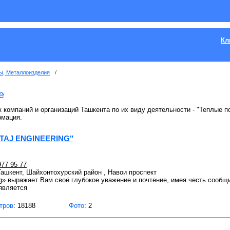
Кл
ы, Металлоизделия
/
е
к компаний и организаций Ташкента по их виду деятельности - "Теплые п
рмация.
TAJ ENGINEERING"
977 95 77
 Ташкент, Шайхонтохурский район , Навои проспект
ng» выражает Вам своё глубокое уважение и почтение, имея честь сообщ
является
тров
: 18188
Фото
: 2