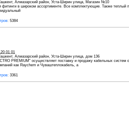
 Ташкент, Алмазарский район, Уста-Ширин улица, Магазин №10
 фитинги в широком ассортименте. Все комплектующие. Также теплый п
ивидуальный
тров
: 5384
120 01 01
 Ташкент, Алмазарский район, Уста-Ширин улица, дом 136
TRO PREMIUM" осуществляет поставку и продажу кабельных систем обо
омпаний как Raychem и Чуваштеплокабель, а
тров
: 3361