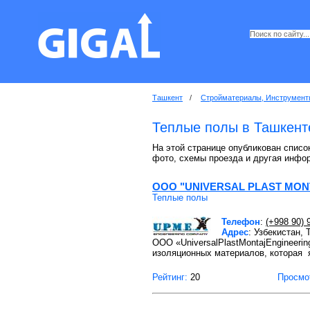
Ташкент
/
Стройматериалы, Инструмент
Теплые полы в Ташкент
На этой странице опубликован списо
фото, схемы проезда и другая инфо
ООО "UNIVERSAL PLAST MON
Теплые полы
Телефон
:
(+998 90) 
Адрес
: Узбекистан,
ООО «UniversalPlastMontajEngineeri
изоляционных материалов, которая 
Рейтинг:
20
Просмо