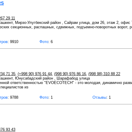
RS
267 29 11
 Ташкент, Мирзо-Улугбекский район , Сайрам улица, дом 26, этаж 2, офис 
ческих секционных, распашных, сдвижных, подъемно-поворотных ворот, 
тров
: 9910
Фото
: 6
234 71 35
,
(+998 90) 976 91 44
,
(998 90) 976 86 16
,
(998 98) 310 88 22
 Ташкент, Юнусабадский район , Шарафабод улица
енной ответственностью "EVOECOTECH" - это молодая, динамично раз
пециалистов из
тров
: 9788
Фото
: 1
Отзывы
: 1
476 93 43