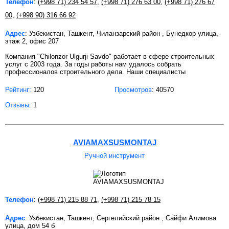
Телефон
:
(+998 71) 234 54 57
,
(+998 71) 276 63 00
,
(+998 71) 276 67
00
,
(+998 90) 316 66 92
Адрес
: Узбекистан, Ташкент, Чиланзарский район , Бунедкор улица,
этаж 2, офис 207
Компания "Chilonzor Ulgurji Savdo" работает в сфере строительных
услуг с 2003 года. За годы работы нам удалось собрать
профессионалов строительного дела. Наши специалисты
Рейтинг:
120
Просмотров
: 40570
Отзывы
: 1
AVIAMAXSUSMONTAJ
Ручной инструмент
Телефон
:
(+998 71) 215 88 71
,
(+998 71) 215 78 15
Адрес
: Узбекистан, Ташкент, Сергелийский район , Сайфи Алимова
улица, дом 54 б