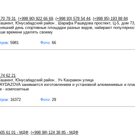
170 79 31
,
(+998 90) 922 66 69
,
(+998 93) 578 54 44
,
(+998 95) 193 88 84
 Ташкент, Юнусабадский район , Шарафа Рашидова проспект, Ц-5, дом 73,
няшний день спортивные площадки разных видов, набирают популярност
ьше времени уделять своему
тров
: 5981
Фото
: 66
174 62 21
 Ташкент, Юнусабадский район , Уч Кахрамон улица
YDAZOVA занимается изготовлением и установкой алюминиевых и пласти
е - композитные
тров
: 16372
Фото
: 29
605 61 01 - МДФ
,
(+998 98) 124 38 85 - МДФ