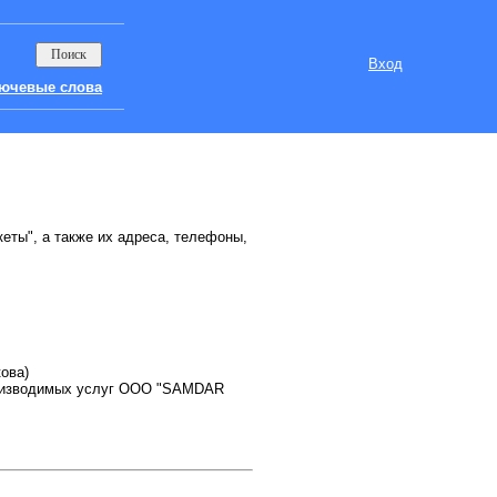
Вход
ючевые слова
кеты", а также их адреса, телефоны,
кова)
роизводимых услуг OOO "SAMDAR