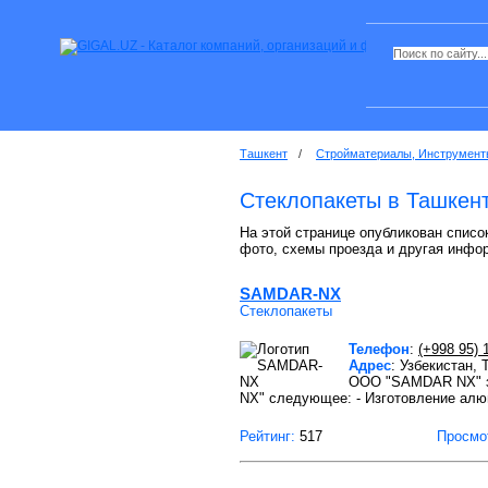
Ташкент
/
Стройматериалы, Инструмент
Стеклопакеты в Ташкен
На этой странице опубликован списо
фото, схемы проезда и другая инфо
SAMDAR-NX
Стеклопакеты
Телефон
:
(+998 95) 
Адрес
: Узбекистан,
OOO "SAMDAR NX" з
NX" следующее: - Изготовление ал
Рейтинг:
517
Просмо