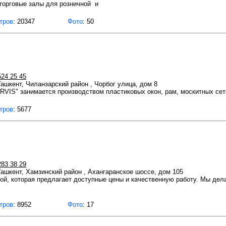
 торговые залы для розничной и
тров
: 20347
Фото
: 50
524 25 45
 Ташкент, Чиланзарский район , Чорбог улица, дом 8
S" занимается производством пластиковых окон, рам, москитных сет
тров
: 5677
283 38 29
 Ташкент, Хамзинский район , Ахангаранское шоссе, дом 105
й, которая предлагает доступные цены и качественную работу. Мы делаем
тров
: 8952
Фото
: 17