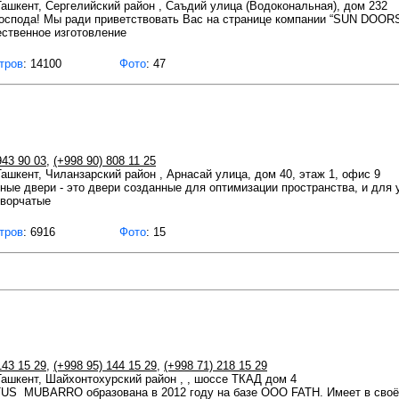
 Ташкент, Сергелийский район , Саъдий улица (Водокональная), дом 232
оспода! Мы ради приветствовать Вас на странице компании “SUN DOORS
ественное изготовление
тров
: 14100
Фото
: 47
943 90 03
,
(+998 90) 808 11 25
 Ташкент, Чиланзарский район , Арнасай улица, дом 40, этаж 1, офис 9
ные двери - это двери созданные для оптимизации пространства, и для
творчатые
тров
: 6916
Фото
: 15
143 15 29
,
(+998 95) 144 15 29
,
(+998 71) 218 15 29
 Ташкент, Шайхонтохурский район , , шоссе ТКАД дом 4
S MUBARRO образована в 2012 году на базе ООО FATH. Имеет в своё