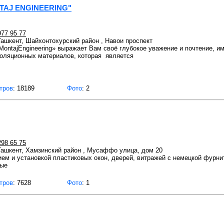
TAJ ENGINEERING"
977 95 77
 Ташкент, Шайхонтохурский район , Навои проспект
MontajEngineering» выражает Вам своё глубокое уважение и почтение, и
золяционных материалов, которая является
тров
: 18189
Фото
: 2
298 65 75
 Ташкент, Хамзинский район , Мусаффо улица, дом 20
ем и установкой пластиковых окон, дверей, витражей с немецкой фурни
вые
тров
: 7628
Фото
: 1