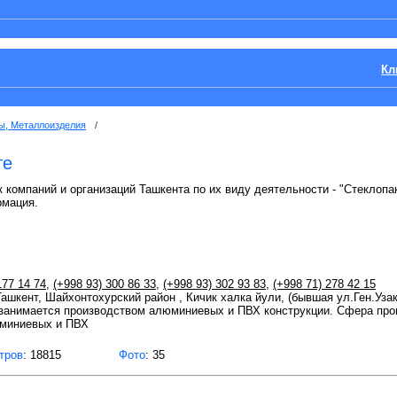
Кл
ы, Металлоизделия
/
те
к компаний и организаций Ташкента по их виду деятельности - "Стеклопа
рмация.
177 14 74
,
(+998 93) 300 86 33
,
(+998 93) 302 93 83
,
(+998 71) 278 42 15
 Ташкент, Шайхонтохурский район , Кичик халка йули, (бывшая ул.Ген.Уза
анимается производством алюминиевых и ПВХ конструкции. Сфера п
юминиевых и ПВХ
тров
: 18815
Фото
: 35