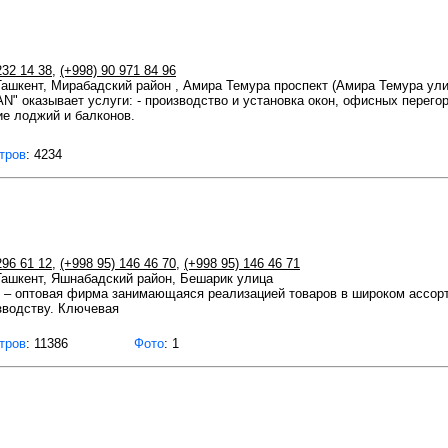
232 14 38
,
(+998) 90 971 84 96
 Ташкент, Мирабадский район , Амира Темура проспект (Амира Темура улиц
" оказывает услуги: - производство и установка окон, офисных перего
ие лоджий и балконов.
тров
: 4234
296 61 12
,
(+998 95) 146 46 70
,
(+998 95) 146 46 71
 Ташкент, Яшнабадский район, Бешарик улица
p – оптовая фирма занимающаяся реализацией товаров в широком ассор
зводству. Ключевая
тров
: 11386
Фото
: 1