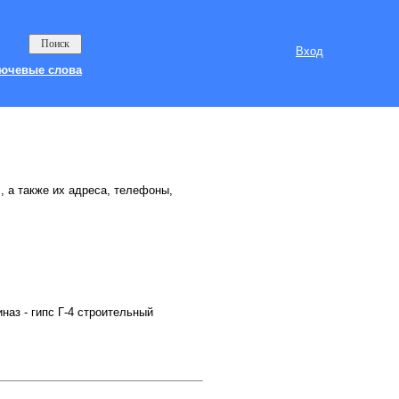
Вход
ючевые слова
, а также их адреса, телефоны,
аз - гипс Г-4 строительный