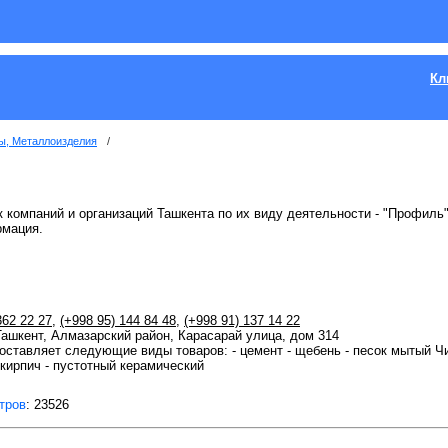
Кл
ы, Металлоизделия
/
к компаний и организаций Ташкента по их виду деятельности - "Профиль"
рмация.
362 22 27
,
(+998 95) 144 84 48
,
(+998 91) 137 14 22
 Ташкент, Алмазарский район, Карасарай улица, дом 314
ставляет следующие виды товаров: - цемент - щебень - песок мытый Чин
 кирпич - пустотный керамический
тров
: 23526