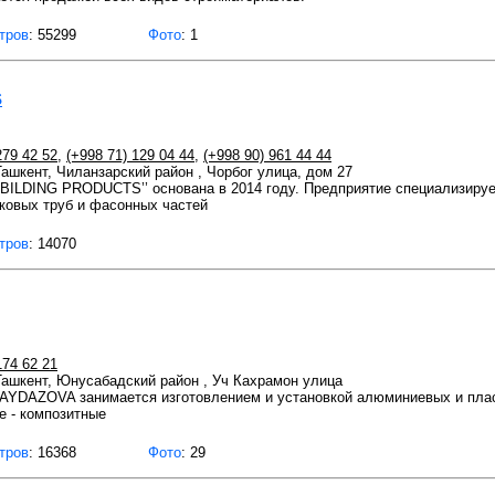
тров
: 55299
Фото
: 1
S
279 42 52
,
(+998 71) 129 04 44
,
(+998 90) 961 44 44
 Ташкент, Чиланзарский район , Чорбог улица, дом 27
BILDING PRODUCTS’’ основана в 2014 году. Предприятие специализирует
ковых труб и фасонных частей
тров
: 14070
174 62 21
 Ташкент, Юнусабадский район , Уч Кахрамон улица
YDAZOVA занимается изготовлением и установкой алюминиевых и пласти
е - композитные
тров
: 16368
Фото
: 29