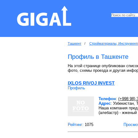
Ташкент
/
Стройматериалы, Инструмент
Профиль в Ташкенте
На этой странице опубликован списо
фото, схемы проезда и другая инфо
IXLOS RIVOJ INVEST
Профиль
Телефон
:
(+998 98) 
Адрес
: Узбекистан,
Наша компания предо
(алебастр) - жженый
Рейтинг:
1075
Просмо