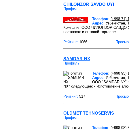
CHILONZOR SAVDO UYI
Профиль
Телефон
:
(+998 71) 
Адрес
: Узбекистан,
Компания ООО ЧИЛОНЗОР САВДО УЙИ 
поставках и оптовой торговле
Рейтинг:
1066
Просмо
SAMDAR-NX
Профиль
Телефон
:
(+998 95) 
Адрес
: Узбекистан,
OOO "SAMDAR NX" з
NX" следующее: - Изготовление ал
Рейтинг:
517
Просмо
OLDMET TEHNOSERVIS
Профиль
Телефон
:
(+998 98) 