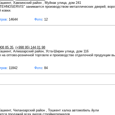
 Ташкент, Хамзинский район , Муйнак улица, дом 241
EHNOSERVIS" занимается производством металлических дверей, ворот,
 ковки.
тров
: 14644
Фото
: 12
908 85 35
,
(+998 95) 144 01 98
 Ташкент, Алмазарский район, Уста-Ширин улица, дом 116
на оптово-розничной торговле и производстве отделочной продукции вы
тров
: 11842
Фото
: 84
 Ташкент, Чиланзарский район , Тошкент халка автомобиль йули
ется продажей всех видов стройматериалов.