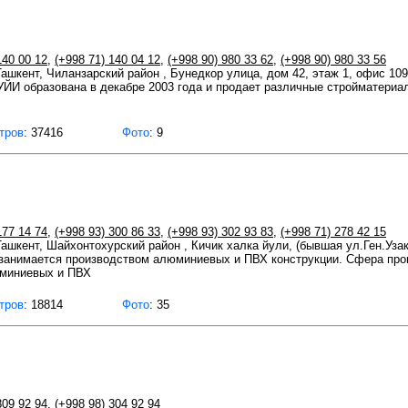
140 00 12
,
(+998 71) 140 04 12
,
(+998 90) 980 33 62
,
(+998 90) 980 33 56
 Ташкент, Чиланзарский район , Бунедкор улица, дом 42, этаж 1, офис 109
образована в декабре 2003 года и продает различные стройматериалы
тров
: 37416
Фото
: 9
177 14 74
,
(+998 93) 300 86 33
,
(+998 93) 302 93 83
,
(+998 71) 278 42 15
 Ташкент, Шайхонтохурский район , Кичик халка йули, (бывшая ул.Ген.Уза
анимается производством алюминиевых и ПВХ конструкции. Сфера п
юминиевых и ПВХ
тров
: 18814
Фото
: 35
809 92 94
,
(+998 98) 304 92 94