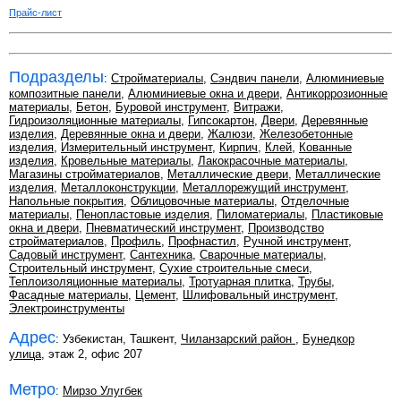
Прайс-лист
Подразделы
:
Стройматериалы
,
Сэндвич панели
,
Алюминиевые
композитные панели
,
Алюминиевые окна и двери
,
Антикоррозионные
материалы
,
Бетон
,
Буровой инструмент
,
Витражи
,
Гидроизоляционные материалы
,
Гипсокартон
,
Двери
,
Деревянные
изделия
,
Деревянные окна и двери
,
Жалюзи
,
Железобетонные
изделия
,
Измерительный инструмент
,
Кирпич
,
Клей
,
Кованные
изделия
,
Кровельные материалы
,
Лакокрасочные материалы
,
Магазины стройматериалов
,
Металлические двери
,
Металлические
изделия
,
Металлоконструкции
,
Металлорежущий инструмент
,
Напольные покрытия
,
Облицовочные материалы
,
Отделочные
материалы
,
Пенопластовые изделия
,
Пиломатериалы
,
Пластиковые
окна и двери
,
Пневматический инструмент
,
Производство
стройматериалов
,
Профиль
,
Профнастил
,
Ручной инструмент
,
Садовый инструмент
,
Сантехника
,
Сварочные материалы
,
Строительный инструмент
,
Сухие строительные смеси
,
Теплоизоляционные материалы
,
Тротуарная плитка
,
Трубы
,
Фасадные материалы
,
Цемент
,
Шлифовальный инструмент
,
Электроинструменты
Адрес
: Узбекистан, Ташкент,
Чиланзарский район
,
Бунедкор
улица
, этаж 2, офис 207
Метро
:
Мирзо Улугбек