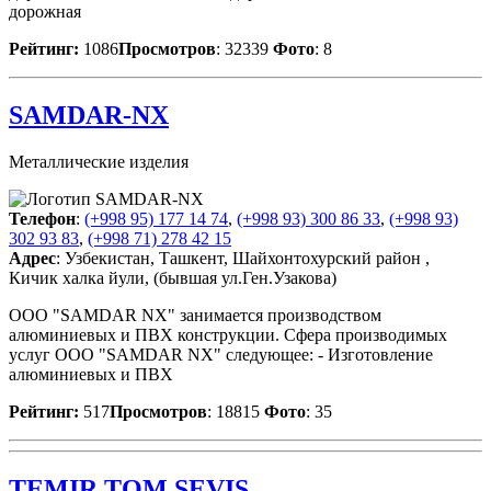
дорожная
Рейтинг:
1086
Просмотров
: 32339
Фото
: 8
SAMDAR-NX
Металлические изделия
Телефон
:
(+998 95) 177 14 74
,
(+998 93) 300 86 33
,
(+998 93)
302 93 83
,
(+998 71) 278 42 15
Адрес
: Узбекистан, Ташкент, Шайхонтохурский район ,
Кичик халка йули, (бывшая ул.Ген.Узакова)
OOO "SAMDAR NX" занимается производством
алюминиевых и ПВХ конструкции. Сфера производимых
услуг OOO "SAMDAR NX" следующее: - Изготовление
алюминиевых и ПВХ
Рейтинг:
517
Просмотров
: 18815
Фото
: 35
TEMIR TOM SEVIS