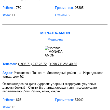
Рейтинг:
730
Просмотров
: 95305
Фото
: 17
Отзывы
: 2
MONADA-AMON
Медицина
Телефон
:
(+998 71) 217 28 72
,
(+998 71) 283 40 35
Адрес
: Узбекистан, Ташкент, Мирабадский район , Ф. Норходжаева
улица, дом 52
Остеохондроз ва диск чурраси: уларнинг жарроулик усулисиз
давоми борми? Сунгги йилларда харакат-таянч аъзоларидаги
касалликлар (бош, буйин, елка, кукрак,
Рейтинг:
675
Просмотров
: 57042
Фото
: 13