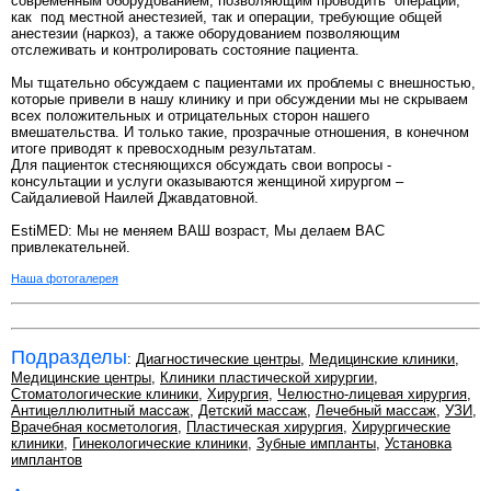
современным оборудованием, позволяющим проводить операции,
как под местной анестезией, так и операции, требующие общей
анестезии (наркоз), а также оборудованием позволяющим
отслеживать и контролировать состояние пациента.
Мы тщательно обсуждаем с пациентами их проблемы с внешностью,
которые привели в нашу клинику и при обсуждении мы не скрываем
всех положительных и отрицательных сторон нашего
вмешательства. И только такие, прозрачные отношения, в конечном
итоге приводят к превосходным результатам.
Для пациенток стесняющихся обсуждать свои вопросы -
консультации и услуги оказываются женщиной хирургом –
Сайдалиевой Наилей Джавдатовной.
EstiMED: Мы не меняем ВАШ возраст, Мы делаем ВАС
привлекательней.
Наша фотогалерея
Подразделы
:
Диагностические центры
,
Медицинские клиники
,
Медицинские центры
,
Клиники пластической хирургии
,
Стоматологические клиники
,
Хирургия
,
Челюстно-лицевая хирургия
,
Антицеллюлитный массаж
,
Детский массаж
,
Лечебный массаж
,
УЗИ
,
Врачебная косметология
,
Пластическая хирургия
,
Хирургические
клиники
,
Гинекологические клиники
,
Зубные импланты
,
Установка
имплантов