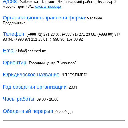
Адрес
: Узбекистан, Ташкент,
Чиланзарский район
,
Чиланзар-3
массив
, дом 43/1,
схема проезда
Организационно-правовая форма
:
Частные
Предприятия
Телефон
:
(+998 71) 271 23 07
,
(+998 71) 271 23 08
,
(+998 90) 347
98 34
,
(+998 97) 131 23 01
,
(+998 90) 167 03 92
Email
:
info@estimed.uz
Ориентир
: Торговый центр "Чиланзар"
Юридическое название
: ЧП "ESTIMED"
Год создания организации
: 2004
Часы работы
: 09:00 - 18:00
Обеденный перерыв
: без обеда