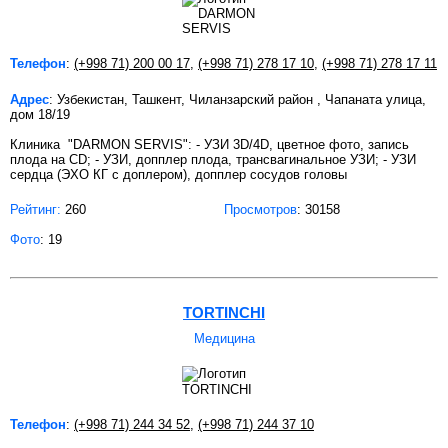
Телефон
:
(+998 71) 200 00 17
,
(+998 71) 278 17 10
,
(+998 71) 278 17 11
Адрес
: Узбекистан, Ташкент, Чиланзарский район , Чапаната улица,
дом 18/19
Клиника "DARMON SERVIS": - УЗИ 3D/4D, цветное фото, запись
плода на CD; - УЗИ, допплер плода, трансвагинальное УЗИ; - УЗИ
сердца (ЭХО КГ с доплером), допплер сосудов головы
Рейтинг:
260
Просмотров
: 30158
Фото
: 19
TORTINCHI
Медицина
Телефон
:
(+998 71) 244 34 52
,
(+998 71) 244 37 10