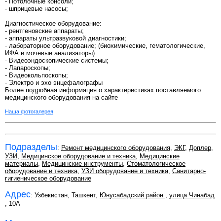
- Потолочные консоли;
- шприцевые насосы;
Диагностическое оборудование:
- рентгеновские аппараты;
- аппараты ультразвуковой диагностики;
- лабораторное оборудование; (биохимические, гематологические,
ИФА и мочевые анализаторы)
- Видеоэндоскопические системы;
- Лапароскопы;
- Видеокольпоскопы;
- Электро и эхо энцефалографы
Более подробная информация о характеристиках поставляемого
медицинского оборудования на сайте
Наша фотогалерея
Подразделы
:
Ремонт медицинского оборудования
,
ЭКГ
,
Доплер
,
УЗИ
,
Медицинское оборудование и техника
,
Медицинские
материалы
,
Медицинские инструменты
,
Стоматологическое
оборудование и техника
,
УЗИ оборудование и техника
,
Санитарно-
гигиеническое оборудование
Адрес
: Узбекистан, Ташкент,
Юнусабадский район
,
улица Чинабад
, 10А