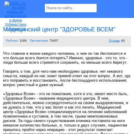
Медицинский центр "ЗДОРОВЬЕ ВСЕМ"
Рейтинг:
1168
Просмотров:
73407
Отзывы
(4)
Что главное в жизни каждого человека, о чем он так беспокоится и
что больше всего боится потерять? Именно, здоровье - это то, что -
люди больше всего стремятся сохранить, но меньше всего берегут.
Говорить о том, для чего нам необходимо здоровье, нет никакого
смысла, каждый из нас знает прямой ответ на этот вопрос. А вот, где
его поправить и восстановить, после беспощадного использования,
вопрос уместный и даже нужный.
«Здоровье Всем» - это не пожелание, хотя и это, имеет место быть,
«Здоровье Всем» - название медицинского центра. В нем,
действительно, можно сосредоточиться на своем выздоровлении, и
не думать о том, что у вас болит и как это лечить. Медицинский
центр «Здоровье Всем» специализируется на лечении заболеваний
позвоночника и суставов, в том числе, грыжи межпозвонковых
дисков. За годы своего существования клиника поставила на ноги
немалое количество больных, и, только в двух случаях, пациентам
пришлось пройти через операцию - этот результат помогает