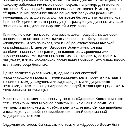
прибавить уверенности тем, у кого похожий диагноз. Врачи центра к
каждому заболеванию имеют свой подход, например, для лечения
артрозов, была разработана специальная методика. В итоге, после
её применения, огромное число пациентов получили реальные
улучшения, хотя, до этого, долгое время безрезультатно лечились.
При необходимости, вам проведут ультразвуковую диагностику всех
органов систем, диагностику костей и суставов.
Клиника не стоит на месте, она развивается, разрабатывает свои
современные авторские методики лечения, что, безусловно
«подкупает», и это означает, что в ней работают врачи высокой
квалификации . В центре «Здоровье Всем» имеются ряд
реабилитационных программ для пациентов с хроническими
заболеваниями, методики помогают им восстановить, сохранить
результат, и жить нормальной полноценной жизнью. Что очень важно
для такого рода больных.
Центр является участником, и, одним из основателей
международного проекта «Телемедицина», цель проекта - наладить
телемост, между ведущими международными медицинскими
центрами, а также, консультирование людей, желающих продолжить
свое лечение за границей.
У всех нас есть мечты и планы, у центра «Здоровье Всем» они тоже
есть, только их планы менее эгоистичны, чем наши с вами. Мы
мечтаем и планируем для себя, а центр - для нас. Он уже приобрел
и планирует дальнейшее приобретение самой современной
медицинской техники.
Отдельно хотелось бы сказать и о том, что «Здоровье Всем» был