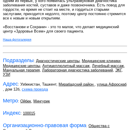
одним из первых, у кого появилась ультразвуковая диагностика
заболевания костей, суставов и даже позвоночника. Есть повод для
гордости, но время не стоит на месте, и гордиться старыми
заслугами, приходится недолго, поэтому центр постоянно стремится
все к новым и новым открытиям.
«Восстанови и Сохрани» - это то малое, что делает медицинский
центр «Здоровье Всем» для своего пациента.
Наша фотогалерея
Подразделы
:
Диагностические центры
,
Медицинские клиники
,
Медицинские центры
,
Антицеллюлитный массаж
,
Лечебный массаж
,
Мануальная терапия
,
Лабораторная диагностика заболеваний
,
ЭКГ
,
УЗИ
Адрес
: Узбекистан, Ташкент,
Мирабадский район
,
улица Афросиаб
, дом 12б,
схема проезда
Метро
:
Ойбек
,
Мингурик
Индекс
:
100015
Организационно-правовая форма
:
Общества с