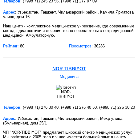
Телефон
:
(+998 71) 245 23 56
,
(+998 71) 277 97 09
Адрес
: Узбекистан, Ташкент, Чиланзарский район , Камила Ярматова
улица, дом 16
Наш центр - комплексное медицинское учреждение, где современные
методы диагностики и лечения тесно переплетены с нетрадиционной
медициной. Амбулаторную,
Рейтинг:
80
Просмотров
: 36286
NOR-TIBBIYOT
Медицина
Телефон
:
(+998 71) 276 30 40
,
(+998 71) 276 40 50
,
(+998 71) 276 30 20
Адрес
: Узбекистан, Ташкент, Чиланзарский район , Мехр улица
(Бульварная), дом 25/1
ЧП "NOR-TIBBIYOT" предлагает широкий спектр медицинских услуг.
Мы работаем с 2005 года и у нас имеется большой опыт в нашем