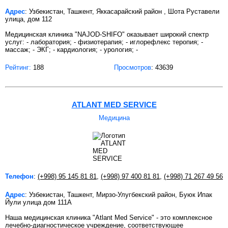
Адрес
: Узбекистан, Ташкент, Яккасарайский район , Шота Руставели
улица, дом 112
Медицинская клиника "NAJOD-SHIFO" оказывает широкий спектр
услуг: - лаборатория; - физиотерапия; - иглорефлекс теропия; -
массаж; - ЭКГ; - кардиология; - урология; -
Рейтинг:
188
Просмотров
: 43639
ATLANT MED SERVICE
Медицина
Телефон
:
(+998) 95 145 81 81
,
(+998) 97 400 81 81
,
(+998) 71 267 49 56
Адрес
: Узбекистан, Ташкент, Мирзо-Улугбекский район, Буюк Ипак
Йули улица дом 111А
Наша медицинская клиника "Atlant Med Service" - это комплексное
лечебно-диагностическое учреждение, соответствующее