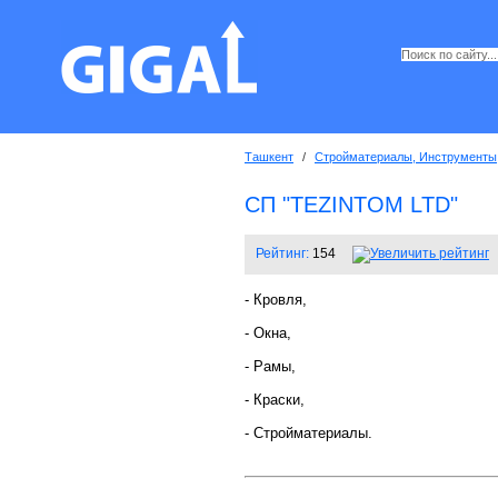
Ташкент
/
Стройматериалы, Инструменты
СП "TEZINTOM LTD"
Рейтинг:
154
- Кровля,
- Окна,
- Рамы,
- Краски,
- Стройматериалы.