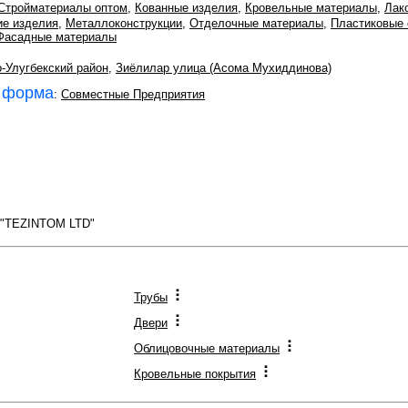
Стройматериалы оптом
,
Кованные изделия
,
Кровельные материалы
,
Лак
ие изделия
,
Металлоконструкции
,
Отделочные материалы
,
Пластиковые 
Фасадные материалы
-Улугбекский район
,
Зиёлилар улица (Асома Мухиддинова)
 форма
:
Совместные Предприятия
 "TEZINTOM LTD"
Трубы
Двери
Облицовочные материалы
Кровельные покрытия