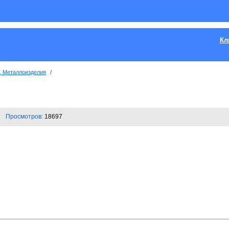
Кл
, Металлоизделия
/
Просмотров:
18697