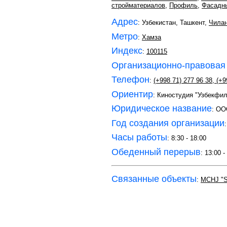
стройматериалов
,
Профиль
,
Фасадн
Адрес
: Узбекистан, Ташкент,
Чилан
Метро
:
Хамза
Индекс
:
100115
Организационно-правовая
Телефон
:
(+998 71) 277 96 38
,
(+9
Ориентир
: Киностудия "Узбекфи
Юридическое название
: OO
Год создания организации
Часы работы
: 8:30 - 18:00
Обеденный перерыв
: 13:00 -
Связанные объекты
:
MCHJ "