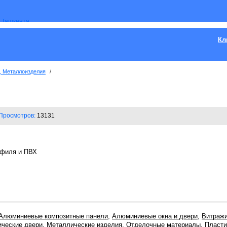
Кл
, Металлоизделия
/
Просмотров:
13131
офиля и ПВХ
Алюминиевые композитные панели
,
Алюминиевые окна и двери
,
Витраж
ческие двери
,
Металлические изделия
,
Отделочные материалы
,
Пласти