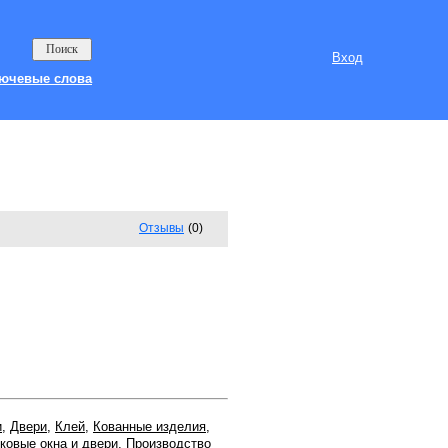
Вход
ючевые слова
Отзывы
(0)
и
,
Двери
,
Клей
,
Кованные изделия
,
ковые окна и двери
,
Производство