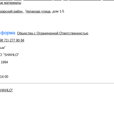
ые материалы
зарский район
,
Чиланзар улица
, дом 1-5
 форма
:
Общества с Ограниченной Ответственностью
98 71) 277 90 84
льм"
O "SHAHLO"
: 1994
 14:00
SHAHLO"