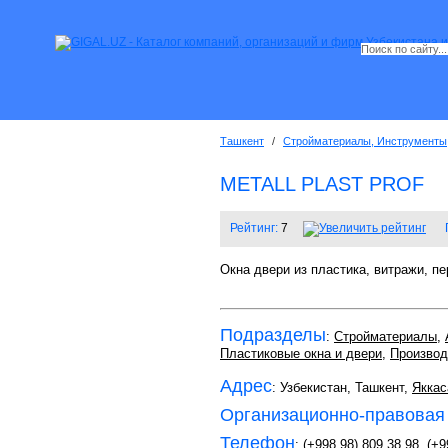
Ташкент
/
Стройматериалы, Инструменты
METALL PLAST PROF
Рейтинг:
7
Окна двери из пластика, витражи, п
Подразделы
:
Стройматериалы
,
Пластиковые окна и двери
,
Производ
Адрес
: Узбекистан, Ташкент,
Яккас
Организационно-правовая
Телефон
:
(+998 98) 809 38 98
,
(+9