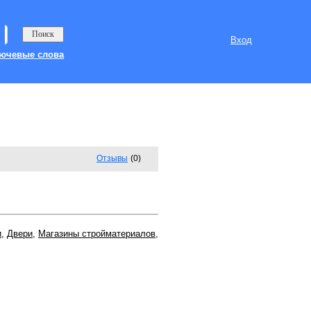
Вход
ючевые слова
Отзывы
(0)
и
,
Двери
,
Магазины стройматериалов
,