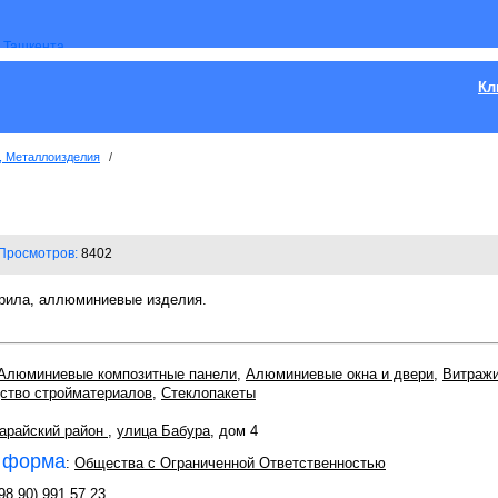
Кл
, Металлоизделия
/
Просмотров:
8402
ерила, аллюминиевые изделия.
Алюминиевые композитные панели
,
Алюминиевые окна и двери
,
Витраж
ство стройматериалов
,
Стеклопакеты
арайский район
,
улица Бабура
, дом 4
 форма
:
Общества с Ограниченной Ответственностью
98 90) 991 57 23