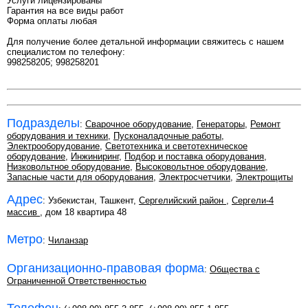
Услуги лицензированы
Гарантия на все виды работ
Форма оплаты любая
Для получение более детальной информации свяжитесь с нашем
специалистом по телефону:
998258205; 998258201
Подразделы
:
Сварочное оборудование
,
Генераторы
,
Ремонт
оборудования и техники
,
Пусконаладочные работы
,
Электрооборудование
,
Светотехника и светотехническое
оборудование
,
Инжиниринг
,
Подбор и поставка оборудования
,
Низковольтное оборудование
,
Высоковольтное оборудование
,
Запасные части для оборудования
,
Электросчетчики
,
Электрощиты
Адрес
: Узбекистан, Ташкент,
Сергелийский район
,
Сергели-4
массив
, дом 18 квартира 48
Метро
:
Чиланзар
Организационно-правовая форма
:
Общества с
Ограниченной Ответственностью
Телефон