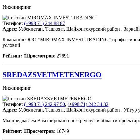
Инжиниринг
Телефон
:
(+998 71) 244 88 87
Адрес
: Узбекистан, Ташкент, Шайхонтохурский район , Заркайна
Компания ООО "MIROMAX INVEST TRADING" профессионально з
условий
Рейтинг:
0
Просмотров
: 27691
SREDAZSVETMETENERGO
Инжиниринг
Телефон
:
(+998 71) 242 97 50
,
(+998 71) 242 34 32
Адрес
: Узбекистан, Ташкент, Шайхонтохурский район , Уйгур у
Мы предлагаем Вам широкий спектр услуг в области проектиро
Рейтинг:
0
Просмотров
: 18749