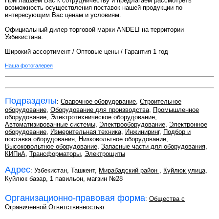
Приглашаем Вас к сотрудничеству и предлагаем рассмотреть
возможность осуществления поставок нашей продукции по
интересующим Вас ценам и условиям.
Официальный дилер торговой марки ANDELI на территории
Узбекистана.
Широкий ассортимент / Оптовые цены / Гарантия 1 год
Наша фотогалерея
Подразделы
:
Сварочное оборудование
,
Строительное
оборудование
,
Оборудование для производства
,
Промышленное
оборудование
,
Электротехническое оборудование
,
Автоматизированные системы
,
Электрооборудование
,
Электронное
оборудование
,
Измерительная техника
,
Инжиниринг
,
Подбор и
поставка оборудования
,
Низковольтное оборудование
,
Высоковольтное оборудование
,
Запасные части для оборудования
,
КИПиА
,
Трансформаторы
,
Электрощиты
Адрес
: Узбекистан, Ташкент,
Мирабадский район
,
Куйлюк улица
,
Куйлюк базар, 1 павильон, магзин №28
Организационно-правовая форма
:
Общества с
Ограниченной Ответственностью