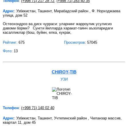
Телефон
:
(+998 71) 217 28 72
,
(+998 71) 283 40 35
Адрес
: Узбекистан, Ташкент, Мирабадский район , Ф. Норходжаева
улица, дом 52
Остеохондроз ва диск чурраси: уларнинг жарроулик усулисиз
давоми борми? Сунгги йилларда харакат-таянч аъзоларидаги
касалликлар (бош, буйин, елка, кукрак,
Рейтинг:
675
Просмотров
: 57045
Фото
: 13
CHIROY-TIB
УЗИ
Телефон
:
(+998 71) 140 02 40
Адрес
: Узбекистан, Ташкент, Учтепинский район , Чиланзар массив,
квартал 11, дом 45