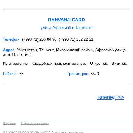
RAHVANJI CARD
улица Афросиаб в Ташкенте
Телефон
:
(+998 71) 256 84 98
,
(+998 71) 252 22 21
Адрес
: Узбекистан, Ташкент, Мирабадский район , Афросиаб улица,
дом 41а, этаж 1
Изготовление: - Свадебных пригласительных, - Открыток, - Визиток.
Рейтинг:
53
Просмотров
: 3570
Вперед >>
О проекте
Правила пользования
© 2008-2026 ООО "GIGAL-INFO". Все права защищены.