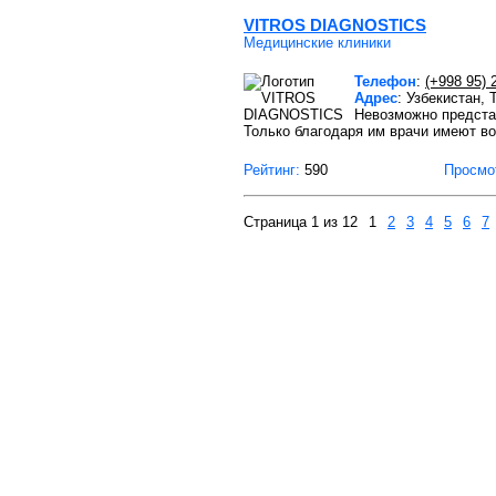
VITROS DIAGNOSTICS
Медицинские клиники
Телефон
:
(+998 95) 
Адрес
: Узбекистан,
Невозможно представ
Только благодаря им врачи имеют в
Рейтинг:
590
Просмо
Страница 1 из 12
1
2
3
4
5
6
7