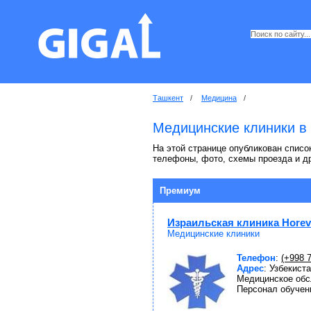
Ташкент
/
Медицина
/
Медицинские клиники в
На этой странице опубликован список
телефоны, фото, схемы проезда и д
Премиум
Израильская клиника Horev 
Медицинские клиники
Телефон
:
(+998 7
Адрес
: Узбекист
Медицинское обс
Персонал обучен