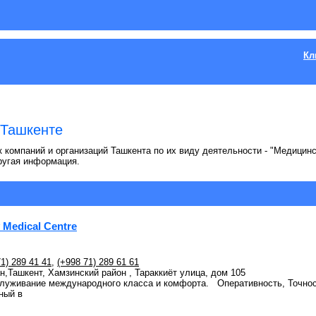
Кл
 Ташкенте
 компаний и организаций Ташкента по их виду деятельности - "Медицинск
ругая информация.
Medical Centre
1) 289 41 41
,
(+998 71) 289 61 61
ан,Ташкент, Хамзинский район , Тараккиёт улица, дом 105
луживание международного класса и комфорта. Оперативность, Точно
ный в