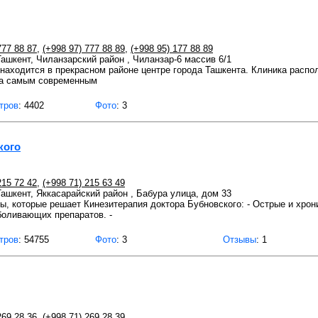
777 88 87
,
(+998 97) 777 88 89
,
(+998 95) 177 88 89
 Ташкент, Чиланзарский район , Чиланзар-6 массив 6/1
находится в прекрасном районе центре города Ташкента. Клиника распо
на самым современным
тров
: 4402
Фото
: 3
кого
215 72 42
,
(+998 71) 215 63 49
 Ташкент, Яккасарайский район , Бабура улица, дом 33
, которые решает Кинезитерапия доктора Бубновского: - Острые и хрони
боливающих препаратов. -
тров
: 54755
Фото
: 3
Отзывы
: 1
269 28 36
,
(+998 71) 269 28 39