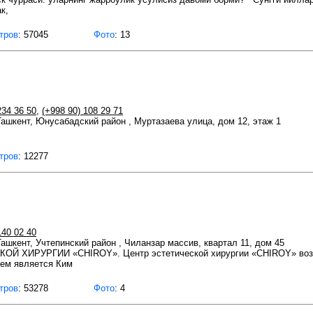
к,
тров
: 57045
Фото
: 13
234 36 50
,
(+998 90) 108 29 71
 Ташкент, Юнусабадский район , Муртазаева улица, дом 12, этаж 1
тров
: 12277
140 02 40
 Ташкент, Учтепинский район , Чиланзар массив, квартал 11, дом 45
 ХИРУРГИИ «CHIROY». Центр эстетической хирургии «CHIROY» возник
лем является Ким
тров
: 53278
Фото
: 4