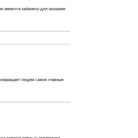
е имеются кабинеты для оказания
 возвращает людям самое главные
да харакат-таянч аъзоларидаги