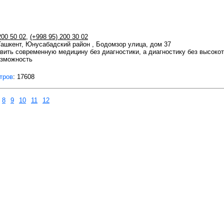
200 50 02
,
(+998 95) 200 30 02
 Ташкент, Юнусабадский район , Бодомзор улица, дом 37
ить современную медицину без диагностики, а диагностику без высоко
озможность
тров
: 17608
8
9
10
11
12