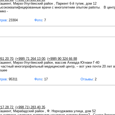
Ташкент, Мирзо-Улугбекский район , Паркент 6-й тупик, дом 12
высококвалифицированные врачи с многолетним опытом работы. В центр
ико -
тров
: 23304
Фото
: 7
261 20 70
,
(+998) 71 264 13 00
,
(+998) 90 324 66 88
 Ташкент, Мирзо-Улугбекский район, массив Ахмада Югнаки Г-40
частный многопрофильный медицинский центр, – вот уже почти 20 лет
рошее
тров
: 95311
Фото
: 17
Отзывы
: 2
217 28 72
,
(+998 71) 283 40 35
 Ташкент, Мирабадский район , Ф. Норходжаева улица, дом 52
ск чурраси: уларнинг жарроулик усулисиз давоми борми? Сунгги йиллар