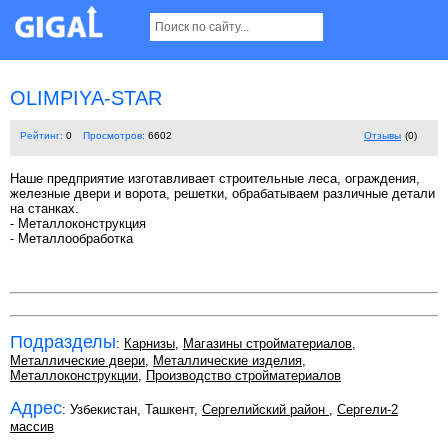
OLIMPIYA-STAR
Рейтинг:
0
Просмотров:
6602
Отзывы
(0)
Наше предприятие изготавливает строительные леса, ограждения,
железные двери и ворота, решетки, обрабатываем различные детали
на станках.
- Металлоконструкция
- Металлообработка
Подразделы
:
Карнизы
,
Магазины стройматериалов
,
Металлические двери
,
Металлические изделия
,
Металлоконструкции
,
Производство стройматериалов
Адрес
: Узбекистан, Ташкент,
Сергелийский район
,
Сергели-2
массив