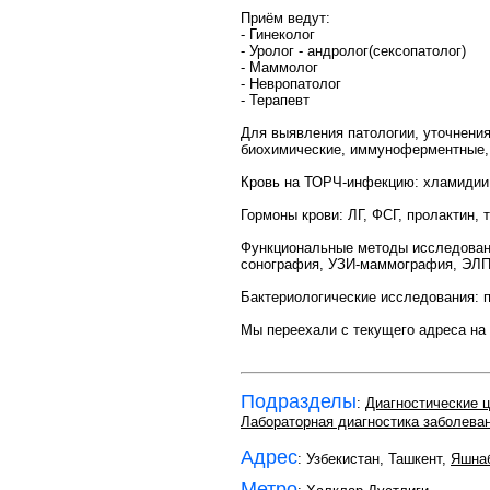
Приём ведут:
- Гинеколог
- Уролог - андролог(сексопатолог)
- Маммолог
- Невропатолог
- Терапевт
Для выявления патологии, уточнения
биохимические, иммуноферментные, 
Кровь на ТОРЧ-инфекцию: хламидии,
Гормоны крови: ЛГ, ФСГ, пролактин, т
Функциональные методы исследования
сонография, УЗИ-маммография, ЭЛПД
Бактериологические исследования: по
Мы переехали с текущего адреса на с
Подразделы
:
Диагностические 
Лабораторная диагностика заболева
Адрес
: Узбекистан, Ташкент,
Яшнаб
Метро