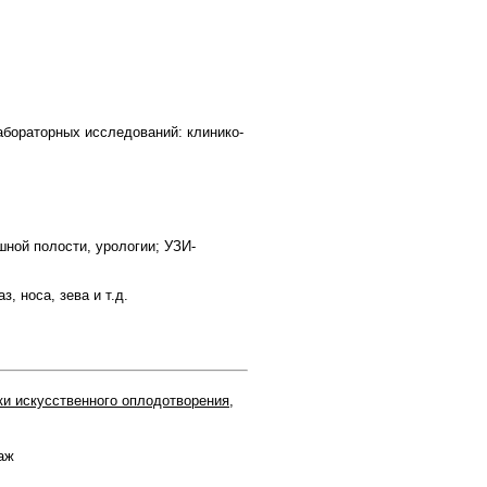
абораторных исследований: клинико-
ной полости, урологии; УЗИ-
, носа, зева и т.д.
ки искусственного оплодотворения
,
аж