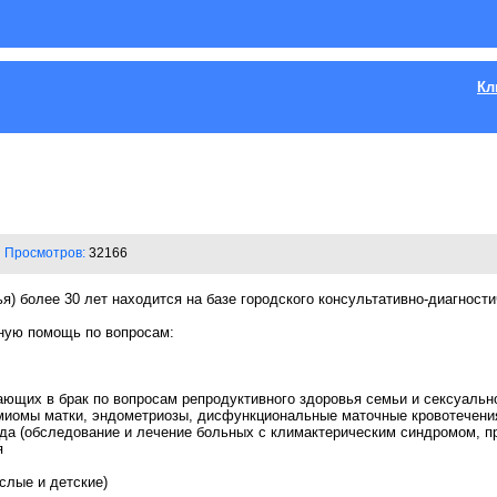
Кл
Просмотров:
32166
ья) более 30 лет находится на базе городского консультативно-диагности
ную помощь по вопросам:
ающих в брак по вопросам репродуктивного здоровья семьи и сексуальн
миомы матки, эндометриозы, дисфункциональные маточные кровотечения
да (обследование и лечение больных с климактерическим синдромом, пр
я
слые и детские)