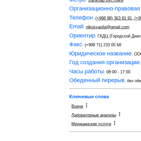
:
Халклар Дустлиги
Организационно-правовая
Телефон
:
(+998 98) 363 91 91
,
(+9
Email
:
nikoxvaoila@gmail.com
Ориентир
: ГКДЦ (Городской Диа
Факс
: (+998 71) 233 05 68
Юридическое название
: ОО
Год создания организации
Часы работы
: 08:00 - 17:00
Обеденный перерыв
: без об
Ключевые слова
Врачи
Лабораторные анализы
Медицинские услуги