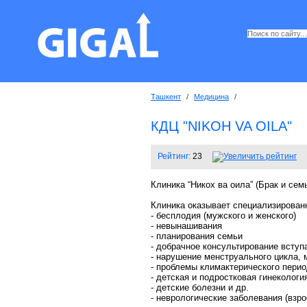
Ташкент
/
Медицина
/
КДЦ "NIKOH VA OILA"
Рейтинг:
23
Клиника “Никох ва оила” (Брак и сем
Клиника оказывает специализирован
- бесплодия (мужского и женского)
- невынашивания
- планирования семьи
- добрачное консультирование вступ
- нарушение менструального цикла, 
- проблемы климактерического перио
- детская и подростковая гинекологи
- детские болезни и др.
- неврологические заболевания (взро