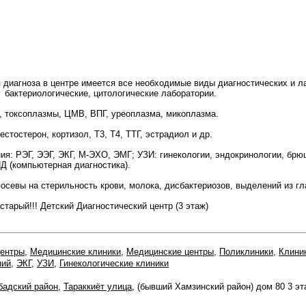
 диагноза в центре имеется все необходимые виды диагностических и л
бактериологические, цитологические лаборатории.
 токсоплазмы, ЦМВ, ВПГ, уреоплазма, микоплазма.
естостерон, кортизол, Т3, Т4, ТТГ, эстрадиол и др.
: РЭГ, ЭЭГ, ЭКГ, М-ЭХО, ЭМГ; УЗИ: гинекологии, эндокринологии, брюш
 (компьютерная диагностика).
севы на стерильность крови, молока, дисбактериозов, выделений из глаз
тарый!!! Детский Диагностический центр (3 этаж)
центры
,
Медицинские клиники
,
Медицинские центры
,
Поликлиники
,
Клини
ний
,
ЭКГ
,
УЗИ
,
Гинекологические клиники
адский район
,
Тараккиёт улица
, (бывший Хамзинский район) дом 80 3 эт