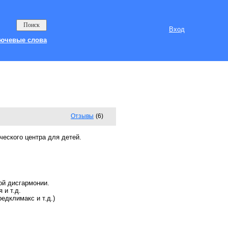
Вход
ючевые слова
Отзывы
(6)
ческого центра для детей.
ой дисгармонии.
 и т.д.
едклимакс и т.д.)