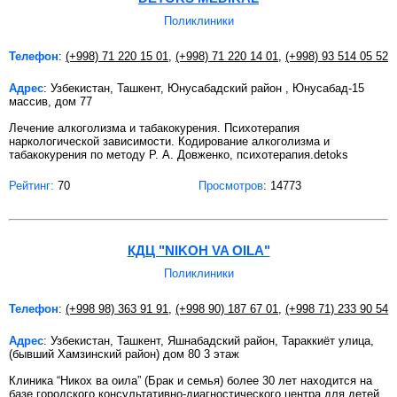
Поликлиники
Телефон
:
(+998) 71 220 15 01
,
(+998) 71 220 14 01
,
(+998) 93 514 05 52
Адрес
: Узбекистан, Ташкент, Юнусабадский район , Юнусабад-15
массив, дом 77
Лечение алкоголизма и табакокурения. Психотерапия
наркологической зависимости. Кодирование алкоголизма и
табакокурения по методу Р. А. Довженко, психотерапия.detoks
Рейтинг:
70
Просмотров
: 14773
КДЦ "NIKOH VA OILA"
Поликлиники
Телефон
:
(+998 98) 363 91 91
,
(+998 90) 187 67 01
,
(+998 71) 233 90 54
Адрес
: Узбекистан, Ташкент, Яшнабадский район, Тараккиёт улица,
(бывший Хамзинский район) дом 80 3 этаж
Клиника “Никох ва оила” (Брак и семья) более 30 лет находится на
базе городского консультативно-диагностического центра для детей.