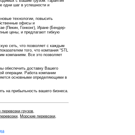
водимых с Вашим грузом. Гарантия
ще одни шаг в успешности и
 новые технологии, повысить
бственные офисы и
е (Пекин, Гонконг), Иране (Бендер-
пные цены, и предлагают гибкую
скую сеть, что позволяет с каждым
оказателем того, что компания “STL
им компаниям. Все это позволяет
вы обеспечить доставку Вашего
ой операции. Работа компании
вляется основными определяющими в
ть на прибыльность вашего бизнеса.
перевозки грузов
,
перевозки
,
Морские перевозки
,
зда