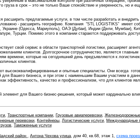
ь уверенным в максимальном контроле при различных операциях, произ
о груза в срок – это не только Ваше спокойствие и уверенность, но и е
я расширить предлагаемые услуги, в том числе разработать и внедрить
аловажно - расширить географию. Компания “STL LOGISTIKS” имеет со
 Украине (Одесса, Мариуполь), ОАЭ (Дубаи), Индии (Дели, Мумбаи), Кита
гапуре, Турции. Помимо этого в компании стараются поддерживать досту
твует свой сервис в области транспортной логистики, расширяет агент
ожеланиям клиентов. Долгосрочное сотрудничество, является главным п
иям времени, которые на сегодняшний день предъявляются к логистичек
азличных клиентов.
ют высококвалифицированные и опытные специалисты. Они всегда гото
й для Вашего бизнеса, и при этом с наименьшим Вашим участием в данн
, как эффективность, качество и профессионализм, что для клиентов я
й элемент для Вашего бизнес-решения, который может кардинально влия
уги
,
Транспортные компании
,
Грузовые авиаперевозки
,
Железнодорожные 
йнерные перевозки
,
Контейнеры
,
Логистические услуги
,
Международные 
грузов
,
Таможенные услуги
бадский район
,
Антона Чехова улица
, дом 40, кв.68, этаж 1,
схема прое