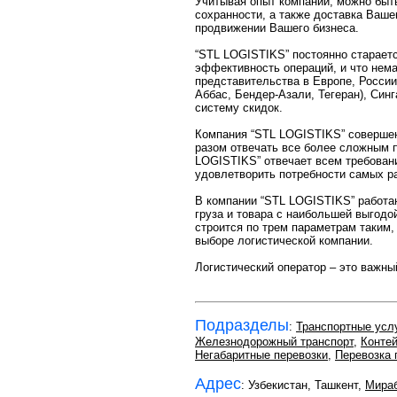
Учитывая опыт компании, можно быт
сохранности, а также доставка Вашег
продвижении Вашего бизнеса.
“STL LOGISTIKS” постоянно стараетс
эффективность операций, и что нем
представительства в Европе, России,
Аббас, Бендер-Азали, Тегеран), Син
систему скидок.
Компания “STL LOGISTIKS” совершенс
разом отвечать все более сложным п
LOGISTIKS” отвечает всем требован
удовлетворить потребности самых р
В компании “STL LOGISTIKS” работа
груза и товара с наибольшей выгодо
строится по трем параметрам таким
выборе логистической компании.
Логистический оператор – это важны
Подразделы
:
Транспортные усл
Железнодорожный транспорт
,
Конте
Негабаритные перевозки
,
Перевозка 
Адрес
: Узбекистан, Ташкент,
Мира