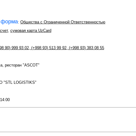
 форма
:
Общества с Ограниченной Ответственностью
счет
,
сумовая карта UzCard
98 90) 999 93 02
,
(+998 93) 513 99 92
,
(+998 93) 383 08 55
са, ресторан "ASCOT"
O "STL LOGISTIKS"
 14:00