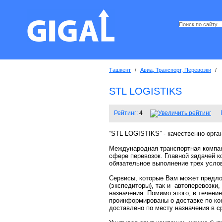
Ташкент
/
Авиа, Транспорт, Перевозки
/
STL LOGISTIKS
Рейтинг:
4
“STL LOGISTIKS” - качественно о
Международная транспортная компан
сфере перевозок. Главной задачей к
обязательное выполнение трех услов
Сервисы, которые Вам может предло
(экспедиторы), так и автоперевозки
назначения. Помимо этого, в течени
проинформированы о доставке по кон
доставлено по месту назначения в с