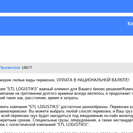
Кл
Просмотров:
19677
рганизуем любые виды перевозок, ОПЛАТА В НАЦИОНАЛЬНОЙ ВАЛЮТЕ!
ия “STL LOGISTIKS” важный элемент для Вашего бизнес-решения!Компан
омпании на протяжении долгого времени всегда являлось и продолжает 
ий таких как, расстояние, время и затраты.
жить компания “STL LOGISTIKS” достаточно разнообразны. Перевозки 
, авиаперевозки. Вы можете выбрать любой способ перевозки, и Ваш гру
е всей перевозки груз будет находиться под ежедневным он-лайн монито
кретным срокам. Специальные грузы, оборудование, а также нестандарт
рок с логистической компанией “STL LOGISTIKS”.