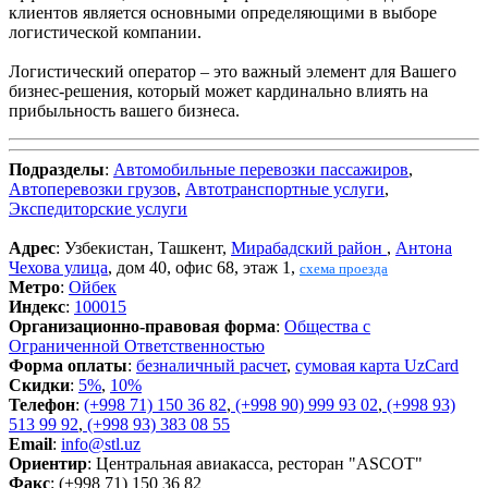
клиентов является основными определяющими в выборе
логистической компании.
Логистический оператор – это важный элемент для Вашего
бизнес-решения, который может кардинально влиять на
прибыльность вашего бизнеса.
Подразделы
:
Автомобильные перевозки пассажиров
,
Автоперевозки грузов
,
Автотранспортные услуги
,
Экспедиторские услуги
Адрес
: Узбекистан, Ташкент,
Мирабадский район
,
Антона
Чехова улица
, дом 40, офис 68, этаж 1,
схема проезда
Метро
:
Ойбек
Индекс
:
100015
Организационно-правовая форма
:
Общества с
Ограниченной Ответственностью
Форма оплаты
:
безналичный расчет
,
сумовая карта UzCard
Скидки
:
5%
,
10%
Телефон
:
(+998 71) 150 36 82
,
(+998 90) 999 93 02
,
(+998 93)
513 99 92
,
(+998 93) 383 08 55
Email
:
info@stl.uz
Ориентир
: Центральная авиакасса, ресторан "ASCOT"
Факс
: (+998 71) 150 36 82