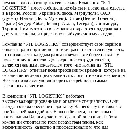
немаловажно - расширить географию. Компания “STL
LOGISTIKS” имеет собственные офисы и представительства
в Европе, России, Украине (Одесса, Мариуполь), ОАЭ
(Дубаи), Индии (Дели, Мумбаи), Китае (Пекин, Гонконг),
Иране (Бендер-Аббас, Бендер-Азали, Тегеран), Сингапуре,
Турции. Помимо этого в компании стараются поддерживать
доступные цены, и предлагают гибкую систему скидок.
Компания “STL LOGISTIKS” совершенствует свой сервис в
области транспортной логистики, расширяет агентскую сеть,
что позволяет с каждым разом отвечать все более сложным
пожеланиям клиентов. Долгосрочное сотрудничество,
является главным показателем того, что компания “STL
LOGISTIKS” отвечает всем требованиям времени, которые на
сегодняшний день предъявляются к логистичеким компаниям.
Все это позволяет удовлетворить потребности самых
различных клиентов.
В компании “STL LOGISTIKS” работают
высококвалифицированные и опытные специалисты. Они
всегда готовы обеспечить доставку Вашего груза и товара с
наибольшей выгодой для Вашего бизнеса, и при этом с
наименьшим Вашим участием в данной операции. Работа
компании строится по трем параметрам таким, как
эффективность, качество и профессионализм, что для