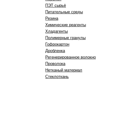
ПЭТ сырьё
Питательные среды
Резина
Химические реагенты
Хладагенты
Полимерные гранулы
Гофрокартон
Дробленка
Регенерированное волокно
Проволока
Нетканый материал
Стеклоткань