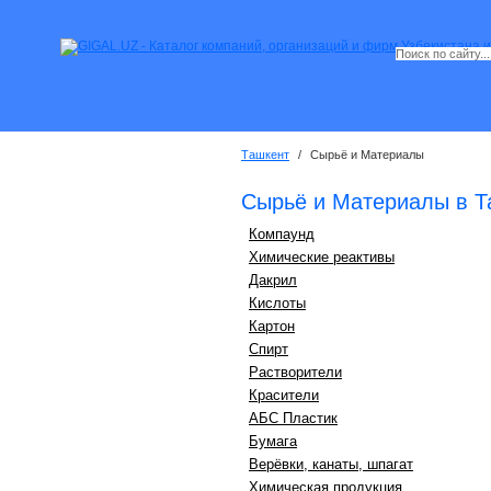
Ташкент
/
Сырьё и Материалы
Сырьё и Материалы в Т
Компаунд
Химические реактивы
Дакрил
Кислоты
Картон
Спирт
Растворители
Красители
АБС Пластик
Бумага
Верёвки, канаты, шпагат
Химическая продукция