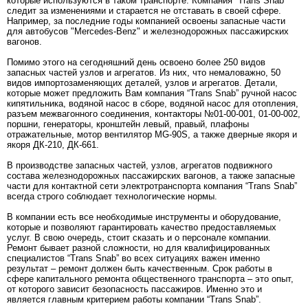
которые используются в таком транспорте. Компания “Trans Snab”
следит за изменениями и старается не отставать в своей сфере.
Например, за последние годы компанией освоены запасные части
для автобусов "Mercedes-Benz" и железнодорожных пассажирских
вагонов.
Помимо этого на сегодняшний день освоено более 250 видов
запасных частей узлов и агрегатов. Из них, что немаловажно, 50
видов импортозаменяющих деталей, узлов и агрегатов. Детали,
которые может предложить Вам компания “Trans Snab” ручной насос
кипятильника, водяной насос в сборе, водяной насос для отопления,
разъем межвагонного соединения, контакторы №01-00-001, 01-00-002,
поршни, генераторы, кронштейн левый, правый, плафоны
отражательные, мотор вентилятор MG-90S, а также дверные якоря и
якоря ДК-210, ДК-661.
В производстве запасных частей, узлов, агрегатов подвижного
состава железнодорожных пассажирских вагонов, а также запасные
части для контактной сети электротранспорта компания “Trans Snab”
всегда строго соблюдает технологические нормы.
В компании есть все необходимые инструменты и оборудование,
которые и позволяют гарантировать качество предоставляемых
услуг. В свою очередь, стоит сказать и о персонале компании.
Ремонт бывает разной сложности, но для квалифицированных
специалистов “Trans Snab” во всех ситуациях важен именно
результат – ремонт должен быть качественным. Срок работы в
сфере капитального ремонта общественного транспорта – это опыт,
от которого зависит безопасность пассажиров. Именно это и
является главным критерием работы компании “Trans Snab”.