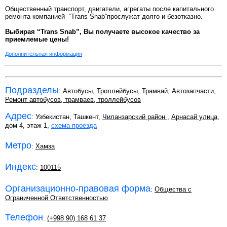
Общественный транспорт, двигатели, агрегаты после капитального
ремонта компанией “Trans Snab”прослужат долго и безотказно.
Выбирая “Trans Snab”, Вы получаете высокое качество за
приемлемые цены!
Дополнительная информация
Подразделы
:
Автобусы, Троллейбусы, Трамвай
,
Автозапчасти
,
Ремонт автобусов, трамваев, троллейбусов
Адрес
: Узбекистан, Ташкент,
Чиланзарский район
,
Арнасай улица
,
дом 4, этаж 1,
схема проезда
Метро
:
Хамза
Индекс
:
100115
Организационно-правовая форма
:
Общества с
Ограниченной Ответственностью
Телефон
:
(+998 90) 168 61 37