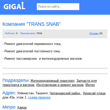
Компания "TRANS SNAB"
Рейтинг:
0
Просмотров:
7034
Отзывы
(0)
- Ремонт двигателей переменного тока,
- Ремонт двигателей постоянного тока,
- Ремонт пассажирских и железнодорожных вагонов.
Подразделы
:
Железнодорожный транспорт
,
Запчасти для
транспорта и вагонов
,
Изготовление и ремонт вагонов
,
Метро
Адрес
: Узбекистан, Ташкент,
Чиланзарский район
,
Арнасай улица
,
дом 43а, этаж 1,
схема проезда
Метро
:
Хамза