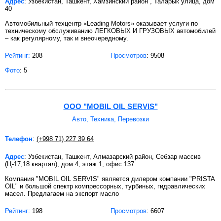
Адрес
: Узбекистан, Ташкент, Хамзинский район , Таларык улица, дом
40
Автомобильный техцентр «Leading Motors» оказывает услуги по
техническому обслуживанию ЛЕГКОВЫХ И ГРУЗОВЫХ автомобилей
– как регулярному, так и внеочередному.
Рейтинг:
208
Просмотров
: 9508
Фото
: 5
ООО "MOBIL OIL SERVIS"
Авто, Техника, Перевозки
Телефон
:
(+998 71) 227 39 64
Адрес
: Узбекистан, Ташкент, Алмазарский район, Себзар массив
(Ц-17,18 квартал), дом 4, этаж 1, офис 137
Компания "MOBIL OIL SERVIS" является дилером компании "PRISTA
OIL" и большой спектр компрессорных, турбиных, гидравлических
масел. Предлагаем на экспорт масло
Рейтинг:
198
Просмотров
: 6607