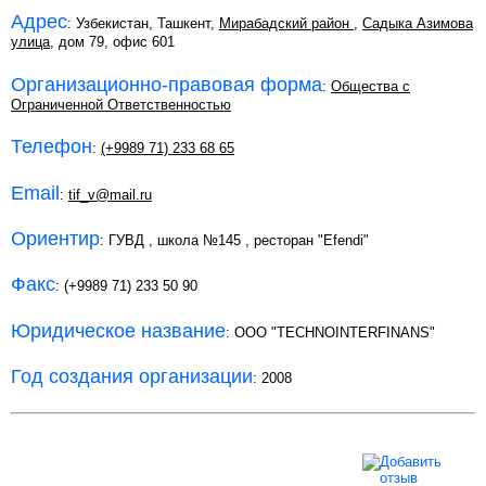
Адрес
: Узбекистан, Ташкент,
Мирабадский район
,
Садыка Азимова
улица
, дом 79, офис 601
Организационно-правовая форма
:
Общества с
Ограниченной Ответственностью
Телефон
:
(+9989 71) 233 68 65
Email
:
tif_v@mail.ru
Ориентир
: ГУВД , школа №145 , ресторан "Efendi"
Факс
: (+9989 71) 233 50 90
Юридическое название
: OOO "TECHNOINTERFINANS"
Год создания организации
: 2008