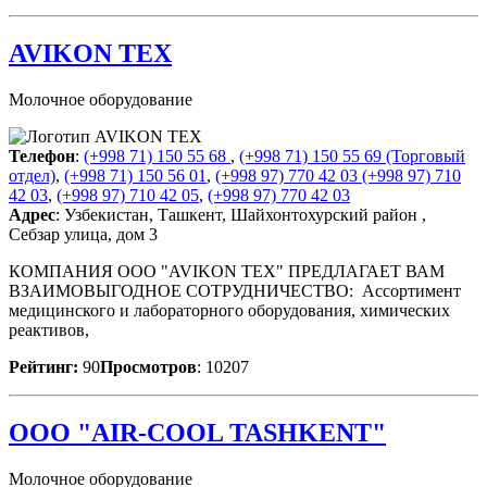
AVIKON TEX
Молочное оборудование
Телефон
:
(+998 71) 150 55 68
,
(+998 71) 150 55 69 (Торговый
отдел)
,
(+998 71) 150 56 01
,
(+998 97) 770 42 03
(+998 97) 710
42 03
,
(+998 97) 710 42 05
,
(+998 97) 770 42 03
Адрес
: Узбекистан, Ташкент, Шайхонтохурский район ,
Себзар улица, дом 3
КОМПАНИЯ ООО "AVIKON TEX" ПРЕДЛАГАЕТ ВАМ
ВЗАИМОВЫГОДНОЕ СОТРУДНИЧЕСТВО: Ассортимент
медицинского и лабораторного оборудования, химических
реактивов,
Рейтинг:
90
Просмотров
: 10207
ООО "AIR-COOL TASHKENT"
Молочное оборудование