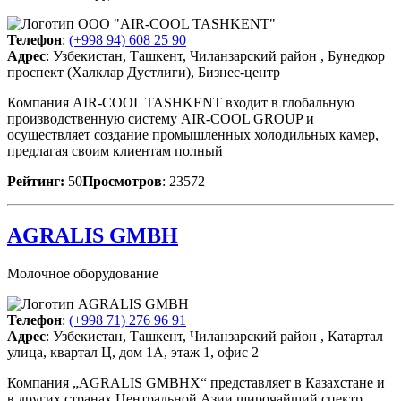
Телефон
:
(+998 94) 608 25 90
Адрес
: Узбекистан, Ташкент, Чиланзарский район , Бунедкор
проспект (Халклар Дустлиги), Бизнес-центр
Компания AIR-COOL TASHKENT входит в глобальную
производственную систему AIR-COOL GROUP и
осуществляет создание промышленных холодильных камер,
предлагая своим клиентам полный
Рейтинг:
50
Просмотров
: 23572
AGRALIS GMBH
Молочное оборудование
Телефон
:
(+998 71) 276 96 91
Адрес
: Узбекистан, Ташкент, Чиланзарский район , Катартал
улица, квартал Ц, дом 1А, этаж 1, офис 2
Компания „AGRALIS GMBHХ“ представляет в Казахстане и
в других странах Центральной Азии широчайший спектр