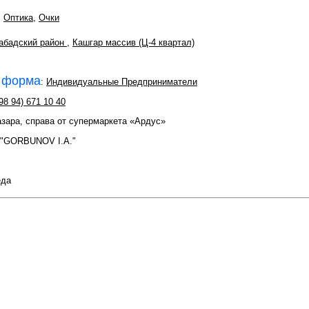
,
Оптика
,
Очки
абадский район
,
Кашгар массив (Ц-4 квартал)
 форма
:
Индивидуальные Предприниматели
98 94) 671 10 40
азара, справа от супермаркета «Ардус»
 "GORBUNOV I.A."
еда