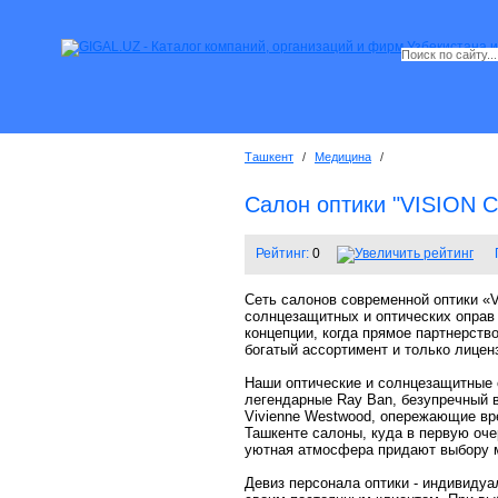
Ташкент
/
Медицина
/
Салон оптики "VISION 
Рейтинг:
0
Сеть салонов современной оптики «V
солнцезащитных и оптических оправ 
концепции, когда прямое партнерст
богатый ассортимент и только лицен
Наши оптические и солнцезащитные 
легендарные Ray Ban, безупречный вк
Vivienne Westwood, опережающие вре
Ташкенте салоны, куда в первую оч
уютная атмосфера придают выбору м
Девиз персонала оптики - индивиду