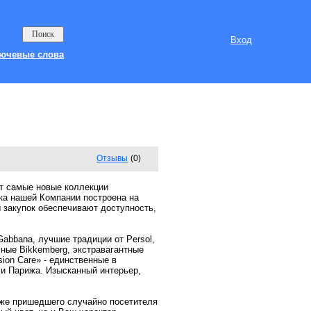
Вход
ючевые слова
Отзывы
(0)
ют самые новые коллекции
ка нашей Компании построена на
 закупок обеспечивают доступность,
abbana, лучшие традиции от Persol,
чные Bikkemberg, экстравагантные
ion Care» - единственные в
 и Парижа. Изысканный интерьер,
аже пришедшего случайно посетителя