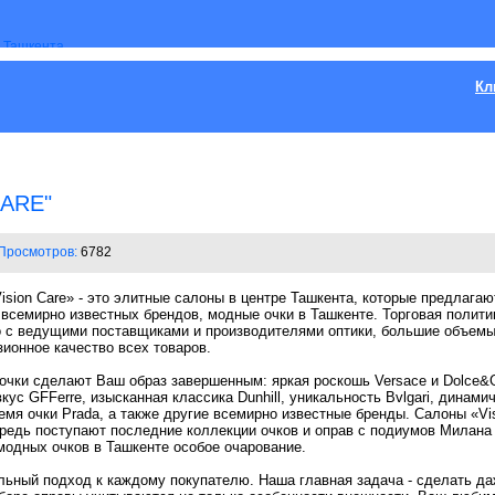
Кл
CARE"
Просмотров:
6782
ision Care» - это элитные салоны в центре Ташкента, которые предлага
всемирно известных брендов, модные очки в Ташкенте. Торговая полити
во с ведущими поставщиками и производителями оптики, большие объемы
зионное качество всех товаров.
очки сделают Ваш образ завершенным: яркая роскошь Versace и Dolce&G
ус GFFerre, изысканная классика Dunhill, уникальность Bvlgari, динами
мя очки Prada, а также другие всемирно известные бренды. Салоны «Vis
ередь поступают последние коллекции очков и оправ с подиумов Милана
одных очков в Ташкенте особое очарование.
альный подход к каждому покупателю. Наша главная задача - сделать д