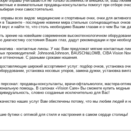
боре оправы учитываются не только особенности внешности, Ваш любимы
амотные и внимательные продавцы-консультанты помогут при отборе очков
выбирая очки самостоятельно.
правы всех видов: медицинские и спортивные очки, очки для активного
 в Ташкенте - последние новинки мира стильных солнцезащитных очков 
вкус и найти то, что столь необходимо Вашим глазам и о чем Вы так д
ть зрение на новейшем современном высокотехнологичном оборудован
 диагностику состояния Ваших глаз, дадут рекомендации и при необход
атива - контактные линзы. У нас Вам предложат мягкие контактные лин
ых производителей: Johnson&Johnson, BAUSCH&LOMB, CIBA Vision Novart
и оттеночные. С разными сроками ношения.
едоставляющие широкий ассортимент услуг: подбор очков, установка о
орудовании, установка носовых упоров, замена дужки, установка винта
ерсонал: продавцы-консультанты, врачи-офтальмологи, мастера-оптики
иональную помощь. В салонах «Vision Care» Вы сможете купить модные 
ндивидуальность, словно созданные исключительно для Вас!
 качество наших услуг Вам обеспечены потому, что мы любим людей и н
чшие бутики с оптикой для стиля и настроения в самом сердце столицы!