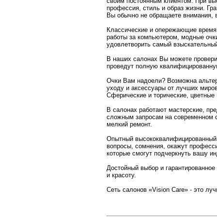
своим постоянным клиентом. При вы
профессия, стиль и образ жизни. Гр
Вы обычно не обращаете внимания, 
Классические и опережающие время о
работы за компьютером, модные очки
удовлетворить самый взыскательный 
В наших салонах Вы можете провери
проведут полную квалифицированную
Очки Вам надоели? Возможна альтерн
уходу и аксессуары от лучших миров
Сферические и торические, цветные 
В салонах работают мастерские, пр
сложным запросам на современном об
мелкий ремонт.
Опытный высококвалифицированный п
вопросы, сомнения, окажут професс
которые смогут подчеркнуть вашу и
Достойный выбор и гарантированное
и красоту.
Сеть салонов «Vision Care» - это лу