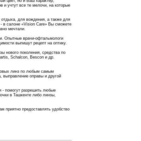
й цвет, но и Ваш характер,
 и учтут все те мелочи, на которые
 отдыха, для вождения, а также для
- в салоне «Vision Care» Вы сможете
авно мечтали.
ии. Опытные врачи-офтальмологи
имости выпишут рецепт на оптику.
зы нового поколения, средства по
is, Schalcon, Bescon и др.
чковых линз по любым самым
, выправление оправы и другой
 - помогут разрешить любые
очки в Ташкенте либо линзы,
ам приятно предоставлять удобство