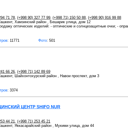
294 71 78
,
(+998 90) 327 77 99
,
(+998 71) 150 50 88
,
(+998 90) 916 99 88
 Ташкент, Хамзинский район , Бешарик улица, дом 12
одажу оптических изделий: - оптические и солнцезащитные очки; - оправ
тров
: 11771
Фото
: 501
241 66 26
,
(+998 71) 142 89 69
 Ташкент, Шайхонтохурский район , Навои проспект, дом 3
тров
: 3374
НСКИЙ ЦЕНТР SHIFO NUR
253 44 21
,
(+998 71) 253 45 21
 Ташкент, Яккасарайский район , Мукими улица, дом 44