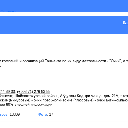
Кл
 компаний и организаций Ташкента по их виду деятельности - "Очки", а 
.
244 89 00
,
(+998 71) 276 83 88
 Ташкент, Шайхонтохурский район , Абдуллы Кадыри улица, дом 21А, эта
еские (минусовые) - очки пресбиопические (плюсовые) - очки анти-компью
лее 80% внешней информации
тров
: 13309
Фото
: 17