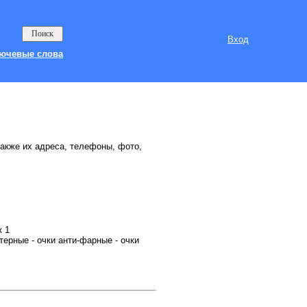
Вход
ючевые слова
также их адреса, телефоны, фото,
ж 1
терные - очки анти-фарные - очки