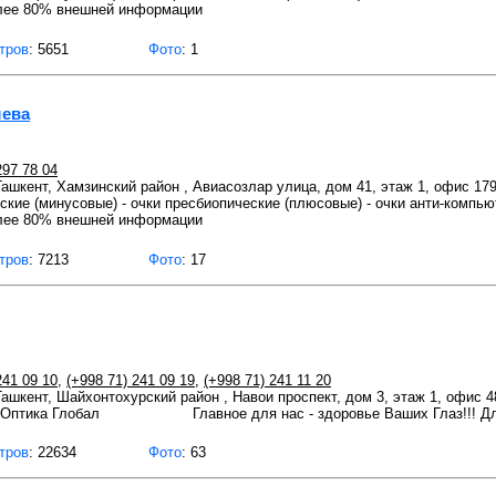
лее 80% внешней информации
тров
: 5651
Фото
: 1
ева
297 78 04
 Ташкент, Хамзинский район , Авиасозлар улица, дом 41, этаж 1, офис 17
еские (минусовые) - очки пресбиопические (плюсовые) - очки анти-компью
лее 80% внешней информации
тров
: 7213
Фото
: 17
241 09 10
,
(+998 71) 241 09 19
,
(+998 71) 241 11 20
 Ташкент, Шайхонтохурский район , Навои проспект, дом 3, этаж 1, офис 4
 Главное для нас - здоровье Ваших Глаз!!! Для в
тров
: 22634
Фото
: 63