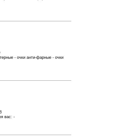
9
терные - очки анти-фарные - очки
8
ас: -