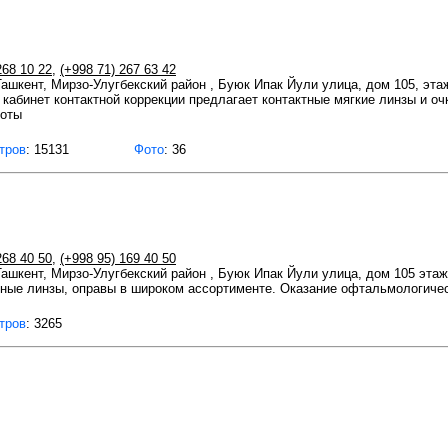
268 10 22
,
(+998 71) 267 63 42
 Ташкент, Мирзо-Улугбекский район , Буюк Ипак Йули улица, дом 105, эта
 кабинет контактной коррекции предлагает контактные мягкие линзы и о
боты
тров
: 15131
Фото
: 36
268 40 50
,
(+998 95) 169 40 50
 Ташкент, Мирзо-Улугбекский район , Буюк Ипак Йули улица, дом 105 этаж
тные линзы, оправы в широком ассортименте. Оказание офтальмологическ
тров
: 3265