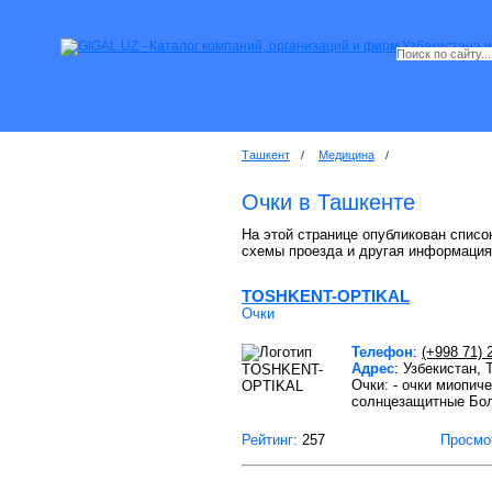
Ташкент
/
Медицина
/
Очки в Ташкенте
На этой странице опубликован список
схемы проезда и другая информация
TOSHKENT-OPTIKAL
Очки
Телефон
:
(+998 71) 
Адрес
: Узбекистан,
Очки: - очки миопич
солнцезащитные Бо
Рейтинг:
257
Просмо