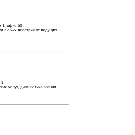
ж 1, офис 60
чки любых диоптрий от ведущих
 1
их услуг, диагностика зрения.