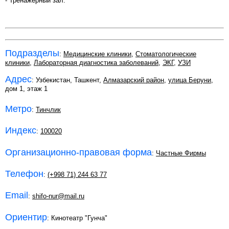
- Тренажерный зал.
Подразделы
:
Медицинские клиники
,
Стоматологические
клиники
,
Лабораторная диагностика заболеваний
,
ЭКГ
,
УЗИ
Адрес
: Узбекистан, Ташкент,
Алмазарский район
,
улица Беруни
,
дом 1, этаж 1
Метро
:
Тинчлик
Индекс
:
100020
Организационно-правовая форма
:
Частные Фирмы
Телефон
:
(+998 71) 244 63 77
Email
:
shifo-nur@mail.ru
Ориентир
: Кинотеатр "Гунча"