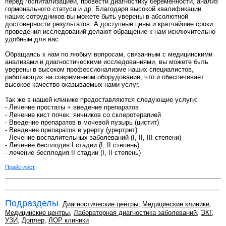
перед госпитализацией, провести диагностику беременности, анализ
гормонального статуса и др. Благодаря высокой квалификации
наших сотрудников вы можете быть уверены в абсолютной
достоверности результатов. А доступные цены и кратчайшие сроки
проведения исследований делают обращение к нам исключительно
удобным для вас.
Обращаясь к нам по любым вопросам, связанным с медицинскими
анализами и диагностическими исследованиями, вы можете быть
уверены в высоком профессионализме наших специалистов,
работающих на современном оборудовании, что и обеспечивает
высокое качество оказываемых нами услуг.
Так же в нашей клинике предоставляются следующие услуги:
- Лечение простаты + введение препаратов
- Лечение кист почек. яичников со склеротерапией
- Введение препаратов в мочевой пузырь (цистит)
- Введение препаратов в урерту (урертрит)
- Лечение воспалительных заболеваний (I, II, III степени)
- Лечение бесплодия I стадии (I, II степень)
- лечение бесплодия II стадии (I, II степень)
Прайс-лист
Подразделы
:
Диагностические центры
,
Медицинские клиники
,
Медицинские центры
,
Лабораторная диагностика заболеваний
,
ЭКГ
,
УЗИ
,
Доплер
,
ЛОР клиники