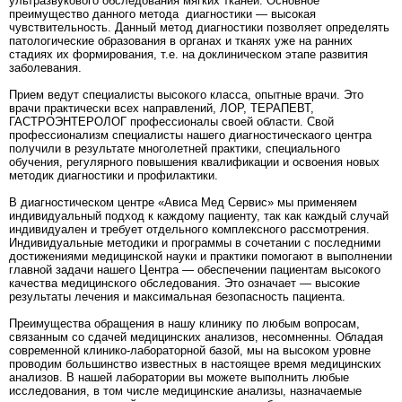
ультразвукового обследования мягких тканей. Основное
преимущество данного метода диагностики — высокая
чувствительность. Данный метод диагностики позволяет определять
патологические образования в органах и тканях уже на ранних
стадиях их формирования, т.е. на доклиническом этапе развития
заболевания.
Прием ведут специалисты высокого класса, опытные врачи. Это
врачи практически всех направлений, ЛОР, ТЕРАПЕВТ,
ГАСТРОЭНТЕРОЛОГ профессионалы своей области. Свой
профессионализм специалисты нашего диагностическаого центра
получили в результате многолетней практики, специального
обучения, регулярного повышения квалификации и освоения новых
методик диагностики и профилактики.
В диагностическом центре «Ависа Мед Сервис» мы применяем
индивидуальный подход к каждому пациенту, так как каждый случай
индивидуален и требует отдельного комплексного рассмотрения.
Индивидуальные методики и программы в сочетании с последними
достижениями медицинской науки и практики помогают в выполнении
главной задачи нашего Центра — обеспечении пациентам высокого
качества медицинского обследования. Это означает — высокие
результаты лечения и максимальная безопасность пациента.
Преимущества обращения в нашу клинику по любым вопросам,
связанным со сдачей медицинских анализов, несомненны. Обладая
современной клинико-лабораторной базой, мы на высоком уровне
проводим большинство известных в настоящее время медицинских
анализов. В нашей лаборатории вы можете выполнить любые
исследования, в том числе медицинские анализы, назначаемые