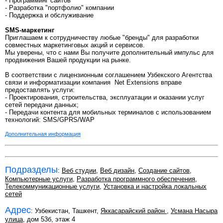
- Программинг сайтов
- Разработка "портфолио" компании
- Поддержка и обслуживание
SMS-маркетинг
Приглашаем к сотрудничеству любые "бренды" для разработки
совместных маркетинговых акций и сервисов.
Мы уверены, что с нами Вы получите дополнительный импульс для
продвижения Вашей продукции на рынке.
В соответствии с лицензионным соглашением Узбекского Агентства
связи и информатизации компания Net Extensions вправе
предоставлять услуги:
- Проектирования, строительства, эксплуатации и оказании услуг
сетей передачи данных;
- Передачи контента для мобильных терминалов с использованием
технологий: SMS/GPRS/WAP
Дополнительная информация
Подразделы
:
Веб студии
,
Веб дизайн
,
Создание сайтов
,
Компьютерные услуги
,
Разработка программного обеспечения
,
Телекоммуникационные услуги
,
Установка и настройка локальных
сетей
Адрес
: Узбекистан, Ташкент,
Яккасарайский район
,
Усмана Насыра
улица
, дом 53б, этаж 4