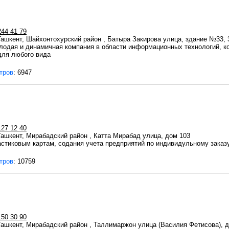
244 41 79
 Ташкент, Шайхонтохурский район , Батыра Закирова улица, здание №33, 
молодая и динамичная компания в области информационных технологий, к
для любого вида
тров
: 6947
127 12 40
 Ташкент, Мирабадский район , Катта Мирабад улица, дом 103
стиковым картам, содания учета предприятий по индивидульному заказу
тров
: 10759
150 30 90
 Ташкент, Мирабадский район , Таллимаржон улица (Василия Фетисова), д