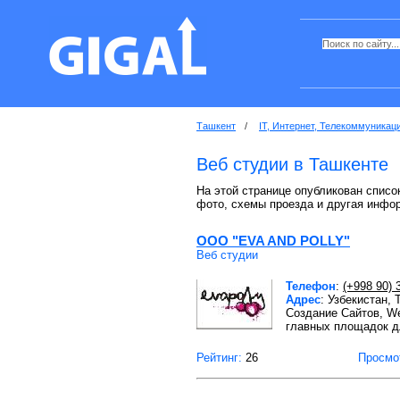
Ташкент
/
IT, Интернет, Телекоммуникац
Веб студии в Ташкенте
На этой странице опубликован список
фото, схемы проезда и другая инфо
ООО "EVA AND POLLY"
Веб студии
Телефон
:
(+998 90) 
Адрес
: Узбекистан, 
Создание Сайтов, We
главных площадок д
Рейтинг:
26
Просмо