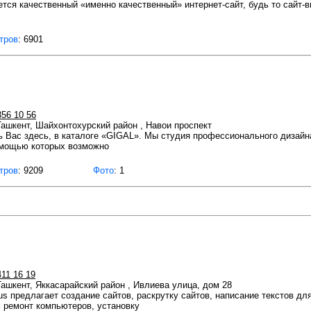
тся качественный «именно качественный» интернет-сайт, будь то сайт-ви
тров
: 6901
356 10 56
 Ташкент, Шайхонтохурский район , Навои проспект
ь Вас здесь, в каталоге «GIGAL». Мы студия профессионального дизай
помощью которых возможно
тров
: 9209
Фото
: 1
411 16 19
 Ташкент, Яккасарайский район , Ивлиева улица, дом 28
us предлагает создание сайтов, раскрутку сайтов, написание текстов дл
 ремонт компьютеров, установку