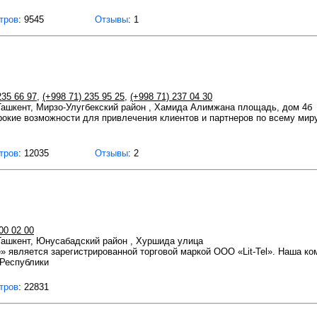
тров
: 9545
Отзывы
: 1
235 66 97
,
(+998 71) 235 95 25
,
(+998 71) 237 04 30
 Ташкент, Мирзо-Улугбекский район , Хамида Алимжана площадь, дом 4б
окие возможности для привлечения клиентов и партнеров по всему миру
тров
: 12035
Отзывы
: 2
00 02 00
 Ташкент, Юнусабадский район , Хуршида улица
» является зарегистрированной торговой маркой ООО «Lit-Tel». Наша ко
 Республики
тров
: 22831