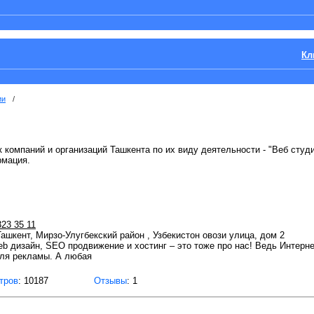
Кл
ии
/
 компаний и организаций Ташкента по их виду деятельности - "Веб студи
рмация.
323 35 11
Ташкент, Мирзо-Улугбекский район , Узбекистон овози улица, дом 2
b дизайн, SEO продвижение и хостинг – это тоже про нас! Ведь Интернет
ля рекламы. А любая
тров
: 10187
Отзывы
: 1