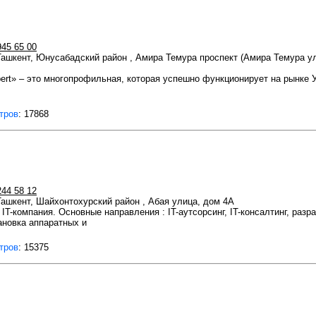
945 65 00
 Ташкент, Юнусабадский район , Амира Темура проспект (Амира Темура 
ert» – это многопрофильная, которая успешно функционирует на рынке 
тров
: 17868
244 58 12
 Ташкент, Шайхонтохурский район , Абая улица, дом 4A
IT-компания. Основные направления : IT-аутсорсинг, IT-консалтинг, разр
ановка аппаратных и
тров
: 15375