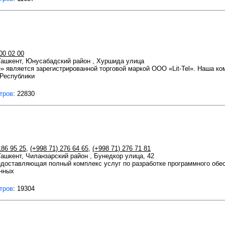
00 02 00
 Ташкент, Юнусабадский район , Хуршида улица
» является зарегистрированной торговой маркой ООО «Lit-Tel». Наша ко
 Республики
тров
: 22830
186 95 25
,
(+998 71) 276 64 65
,
(+998 71) 276 71 81
 Ташкент, Чиланзарский район , Бунедкор улица, 42
предоставляющая полный комплекс услуг по разработке программного обес
онных
тров
: 19304