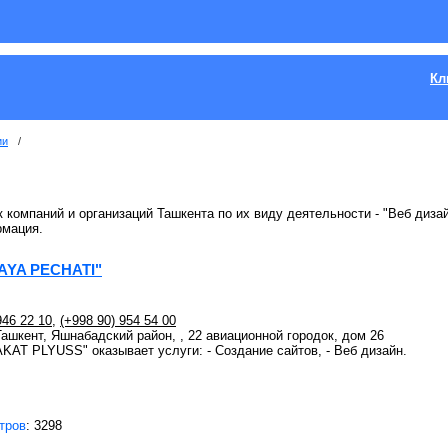
Кл
ии
/
 компаний и организаций Ташкента по их виду деятельности - "Веб дизай
рмация.
YA PECHATI"
946 22 10
,
(+998 90) 954 54 00
 Ташкент, Яшнабадский район, , 22 авиационной городок, дом 26
AT PLYUSS" оказывает услуги: - Создание сайтов, - Веб дизайн.
тров
: 3298