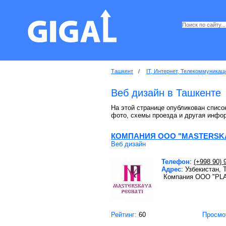
Ташкент
/
IT, Интернет, Телекоммуникац
Веб дизайн в Ташкенте
На этой странице опубликован список
фото, схемы проезда и другая инфо
КОМПАНИЯ OOO "MASTERSKA
Веб дизайн
Телефон
:
(+998 90) 
Адрес
: Узбекистан,
Компания OOO "PLAK
Рейтинг:
60
Просмо