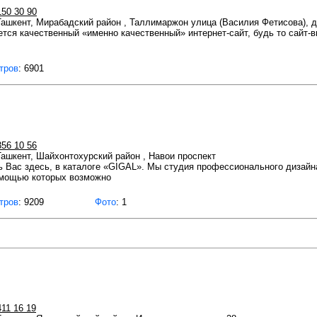
150 30 90
 Ташкент, Мирабадский район , Таллимаржон улица (Василия Фетисова), д
тся качественный «именно качественный» интернет-сайт, будь то сайт-ви
тров
: 6901
356 10 56
 Ташкент, Шайхонтохурский район , Навои проспект
ь Вас здесь, в каталоге «GIGAL». Мы студия профессионального дизай
помощью которых возможно
тров
: 9209
Фото
: 1
411 16 19