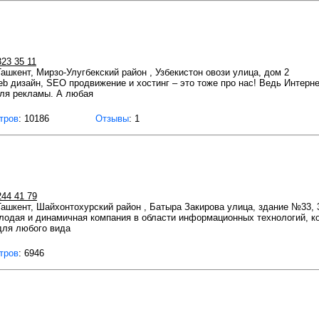
323 35 11
Ташкент, Мирзо-Улугбекский район , Узбекистон овози улица, дом 2
b дизайн, SEO продвижение и хостинг – это тоже про нас! Ведь Интернет
ля рекламы. А любая
тров
: 10186
Отзывы
: 1
244 41 79
 Ташкент, Шайхонтохурский район , Батыра Закирова улица, здание №33, 
молодая и динамичная компания в области информационных технологий, к
для любого вида
тров
: 6946