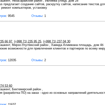
 Ташкент, Яккасарайский район , Ивлиева улица, дом 28
us предлагает создание сайтов, раскрутку сайтов, написание текстов дл
 ремонт компьютеров, установку
тров
: 9545
Отзывы
: 1
235 66 97
,
(+998 71) 235 95 25
,
(+998 71) 237 04 30
 Ташкент, Мирзо-Улугбекский район , Хамида Алимжана площадь, дом 4б
окие возможности для привлечения клиентов и партнеров по всему миру
тров
: 12035
Отзывы
: 2
274 53 60
Ташкент, Бектемирский район ,
ия (разработка ПО) на заказ - одно из основных направлений деятельн
тров
: 11637