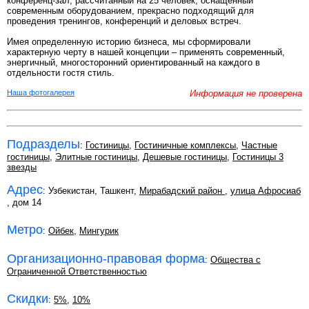
конференц-зал, рассчитанный на 25 человек, оснащенный
современным оборудованием, прекрасно подходящий для
проведения тренингов, конференций и деловых встреч.
Имея определенную историю бизнеса, мы сформировали
характерную черту в нашей концепции – применять современный,
энергичный, многосторонний ориентированный на каждого в
отдельности гостя стиль.
Наша фотогалерея
Информация не проверена
Подразделы
:
Гостиницы
,
Гостиничные комплексы
,
Частные
гостиницы
,
Элитные гостиницы
,
Дешевые гостиницы
,
Гостиницы 3
звезды
Адрес
: Узбекистан, Ташкент,
Мирабадский район
,
улица Афросиаб
, дом 14
Метро
:
Ойбек
,
Мингурик
Организационно-правовая форма
:
Общества с
Ограниченной Ответственностью
Скидки
:
5%
,
10%