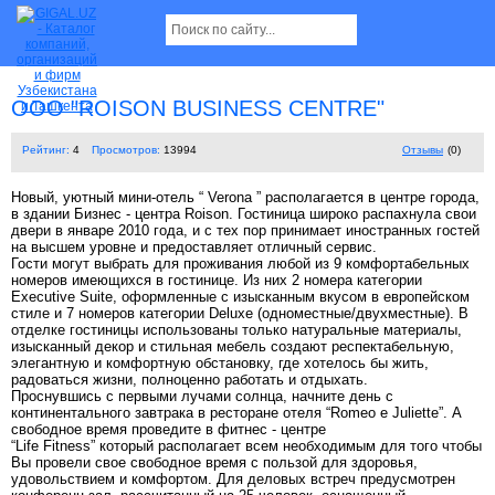
ООО "ROISON BUSINESS CENTRE"
Рейтинг:
4
Просмотров:
13994
Отзывы
(0)
Новый, уютный мини-отель “ Verona ” располагается в центре города,
в здании Бизнес - центра Roison. Гостиница широко распахнула свои
двери в январе 2010 года, и с тех пор принимает иностранных гостей
на высшем уровне и предоставляет отличный сервис.
Гости могут выбрать для проживания любой из 9 комфортабельных
номеров имеющихся в гостинице. Из них 2 номера категории
Executive Suite, оформленные с изысканным вкусом в европейском
стиле и 7 номеров категории Deluxe (одноместные/двухместные). В
отделке гостиницы использованы только натуральные материалы,
изысканный декор и стильная мебель создают респектабельную,
элегантную и комфортную обстановку, где хотелось бы жить,
радоваться жизни, полноценно работать и отдыхать.
Проснувшись с первыми лучами солнца, начните день с
континентального завтрака в ресторане отеля “Romeo e Juliette”. А
свободное время проведите в фитнес - центре
“Life Fitness” который располагает всем необходимым для того чтобы
Вы провели свое свободное время с пользой для здоровья,
удовольствием и комфортом. Для деловых встреч предусмотрен