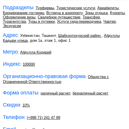
Подразделы
:
Турфирмы
,
Туристические услуги
,
Авиабилеты
,
Бронирование гостиниц
,
Встреча в аэропорту
,
Зоны отдыха
,
Курорты
,
Оформление визы
,
Свадебное путешествие
,
Трансфер
,
Турагентства
,
Туры и путевки
,
Услуги гида-переводчика
,
Чартер
,
Экскурсии
Адрес
: Узбекистан, Ташкент,
Шайхонтохурский район
,
Абдуллы
Кадыри улица
, дом 1а, этаж 1, офис 1
Метро
:
Абдулла Кодирий
Индекс
:
100000
Организационно-правовая форма
:
Общества с
Ограниченной Ответственностью
Форма оплаты
:
наличный расчет
,
безналичный расчет
Скидки
:
10%
Телефон
:
(+998 71) 241 47 89