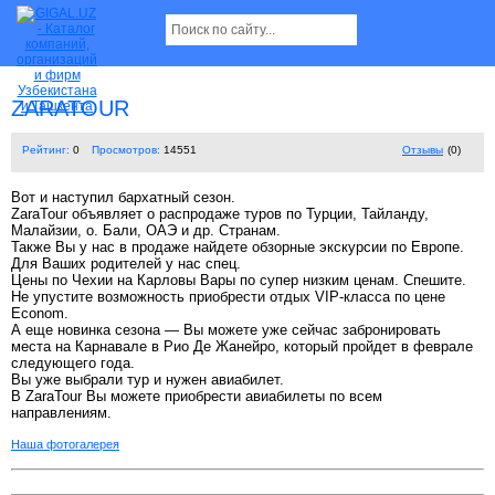
ZARATOUR
Рейтинг:
0
Просмотров:
14551
Отзывы
(0)
Вот и наступил бархатный сезон.
ZaraTour объявляет о распродаже туров по Турции, Тайланду,
Малайзии, о. Бали, ОАЭ и др. Странам.
Также Вы у нас в продаже найдете обзорные экскурсии по Европе.
Для Ваших родителей у нас спец.
Цены по Чехии на Карловы Вары по супер низким ценам. Спешите.
Не упустите возможность приобрести отдых VIP-класса по цене
Econom.
А еще новинка сезона — Вы можете уже сейчас забронировать
места на Карнавале в Рио Де Жанейро, который пройдет в феврале
следующего года.
Вы уже выбрали тур и нужен авиабилет.
В ZaraTour Вы можете приобрести авиабилеты по всем
направлениям.
Наша фотогалерея