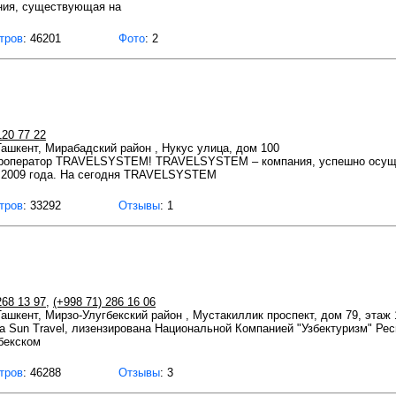
ния, существующая на
тров
: 46201
Фото
: 2
120 77 22
 Ташкент, Мирабадский район , Нукус улица, дом 100
туроператор TRAVELSYSTEM! TRAVELSYSTEM – компания, успешно осущ
с 2009 года. На сегодня TRAVELSYSTEM
тров
: 33292
Отзывы
: 1
268 13 97
,
(+998 71) 286 16 06
 Ташкент, Мирзо-Улугбекский район , Мустакиллик проспект, дом 79, этаж 
а Sun Travel, лизензирована Национальной Компанией "Узбектуризм" Ре
бекском
тров
: 46288
Отзывы
: 3