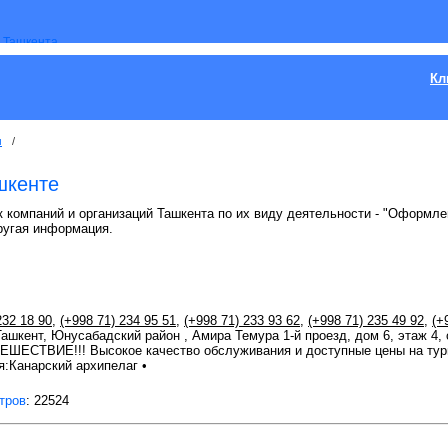
Кл
м
/
шкенте
к компаний и организаций Ташкента по их виду деятельности - "Оформлен
ругая информация.
232 18 90
,
(+998 71) 234 95 51
,
(+998 71) 233 93 62
,
(+998 71) 235 49 92
,
(+
 Ташкент, Юнусабадский район , Амира Темура 1-й проезд, дом 6, этаж 4,
СТВИЕ!!! Высокое качество обслуживания и доступные цены на туры
:Канарский архипелаг •
тров
: 22524