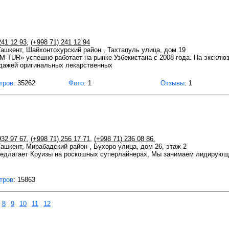
241 12 93
,
(+998 71) 241 12 94
 Ташкент, Шайхонтохурский район , Тахтапуль улица, дом 19
-TUR» успешно работает на рынке Узбекистана с 2008 года. На эксклюз
дажей оригинальных лекарственных
тров
: 35262
Фото
: 1
Отзывы
: 1
932 97 67
,
(+998 71) 256 17 71
,
(+998 71) 236 08 86.
 Ташкент, Мирабадский район , Бухоро улица, дом 26, этаж 2
едлагает Круизы на роскошных суперлайнерах, Мы занимаем лидирующе
тров
: 15863
8
9
10
11
12