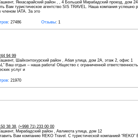
 Ташкент, Яккасарайский район , , 4 Большой Мирабадский проезд, дом 24
ть Вам туристическое агентство SIS TRAVEL. Наша компания успешно р
я членом IATA. За это
тров
: 27486
Отзывы
: 1
244 94 99
 Ташкент, Шайхонтохурский район , Абая улица, дом 2А, этаж 2, офис 1
L” Ваш отдых – наша работа! Общество с ограниченной ответственность
ских услуг и
тров
: 21970
150 38 38
,
(+998 71) 233 00 00
 Ташкент, Мирабадский район , Авлиеота улица, дом 12
авить Вам компанию REKO Travel. C туристической компанией “REKO” 