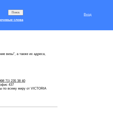
Вход
ючевые слова
ие визы", а также их адреса,
998 71) 235 38 40
 офис 437
 по всему миру от VICTORIA