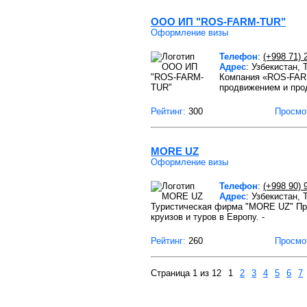
ООО ИП "ROS-FARM-TUR"
Оформление визы
Телефон
:
(+998 71) 
Адрес
: Узбекистан,
Компания «ROS-FARM
продвижением и про
Рейтинг:
300
Просмо
MORE UZ
Оформление визы
Телефон
:
(+998 90) 
Адрес
: Узбекистан,
Туристическая фирма "MORE UZ" Пр
круизов и туров в Европу. -
Рейтинг:
260
Просмо
Страница 1 из 12
1
2
3
4
5
6
7