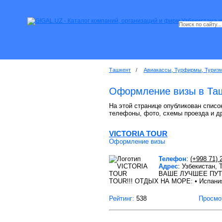
Ташкент
/
Авиакассы, Турфирмы, Туриз
Оформление визы в Та
На этой странице опубликован списо
телефоны, фото, схемы проезда и д
VICTORIA TOUR
Оформление визы
Телефон
:
(+998 71) 
Адрес
: Узбекистан,
ВАШЕ ЛУЧШЕЕ ПУТЕШЕ
TOUR!!! ОТДЫХ НА МОРЕ: • Испания
Рейтинг:
538
Просмо