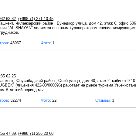
932 63 82
,
(+998 71) 271 10 45
 Ташкент, Чиланзарский район , Бунедкор улица, дом 42, этаж 6, офис 606
ания "AL-SHAYAN" является опытным туроператором специализирующим н
трудников,
тров
: 43967
Фото
: 1
235 62 25
Ташкент, Юнусабадский район , Осиё улица, дом 40, этаж 2, кабинет 9-10
GBEK” (лицензия 422-03/000096) работает на рынке туризма Узбекистан
зм В летний период мы
тров
: 32274
Фото
: 22
Отзывы
: 3
255 47 89
,
(+998 71) 256 20 60