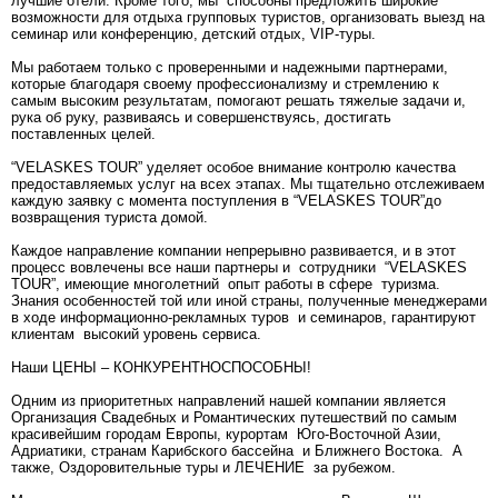
лучшие отели. Кроме того, мы способны предложить широкие
возможности для отдыха групповых туристов, организовать выезд на
семинар или конференцию, детский отдых, VIP-туры.
Мы работаем только с проверенными и надежными партнерами,
которые благодаря своему профессионализму и стремлению к
самым высоким результатам, помогают решать тяжелые задачи и,
рука об руку, развиваясь и совершенствуясь, достигать
поставленных целей.
“VELASKES TOUR” уделяет особое внимание контролю качества
предоставляемых услуг на всех этапах. Мы тщательно отслеживаем
каждую заявку с момента поступления в “VELASKES TOUR”до
возвращения туриста домой.
Каждое направление компании непрерывно развивается, и в этот
процесс вовлечены все наши партнеры и сотрудники “VELASKES
TOUR”, имеющие многолетний опыт работы в сфере туризма.
Знания особенностей той или иной страны, полученные менеджерами
в ходе информационно-рекламных туров и семинаров, гарантируют
клиентам высокий уровень сервиса.
Наши ЦЕНЫ – КОНКУРЕНТНОСПОСОБНЫ!
Одним из приоритетных направлений нашей компании является
Организация Свадебных и Романтических путешествий по самым
красивейшим городам Европы, курортам Юго-Восточной Азии,
Адриатики, странам Карибского бассейна и Ближнего Востока. А
также, Оздоровительные туры и ЛЕЧЕНИЕ за рубежом.