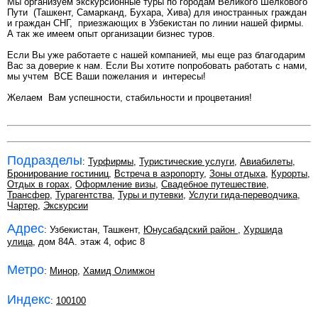
Мы организуем экскурсионные туры по городам Великого Шелкового
Пути (Ташкент, Самарканд, Бухара, Хива) для иностранных граждан
и граждан СНГ, приезжающих в Узбекистан по линии нашей фирмы.
А так же имеем опыт организации бизнес туров.
Если Вы уже работаете с нашей компанией, мы еще раз благодарим
Вас за доверие к нам. Если Вы хотите попробовать работать с нами,
мы учтем ВСЕ Ваши пожелания и интересы!
Желаем Вам успешности, стабильности и процветания!
Подразделы
:
Турфирмы
,
Туристические услуги
,
Авиабилеты
,
Бронирование гостиниц
,
Встреча в аэропорту
,
Зоны отдыха
,
Курорты
,
Отдых в горах
,
Оформление визы
,
Свадебное путешествие
,
Трансфер
,
Турагентства
,
Туры и путевки
,
Услуги гида-переводчика
,
Чартер
,
Экскурсии
Адрес
: Узбекистан, Ташкент,
Юнусабадский район
,
Хуршида
улица
, дом 84А. этаж 4, офис 8
Метро
:
Минор
,
Хамид Олимжон
Индекс
:
100100