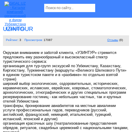
UZINTOUR
Рейтинг:
3
Просмотров:
17087
Отзывы
(0)
Окружая вниманием и заботой клиента, «УЗИНТУР» стремится
предложить ему разнообразный и высококлассный спектр
туристического сервиса:
организация для тур-групп экскурсий по Узбекистану, Казахстану,
Киргизстану, Туркменистану (маршруты «Великого Шелкового Пути»
в едином туристском пакете и в «разбивке» по отдельно взятой
стране)
широкий выбор экологических, оздоровительных, исторических,
керамических, исламских, еврейских, ковровых, стоматологических,
археологических, этнографических и других специальных программ
резервирование гостиниц - как небольших частных, так и крупных
отелей Узбекистана
трансферы, бронирование авиабилетов на местные авиалинии
услуги профессиональных гидов, переводчиков (русский,
английский, французский, немецкий, итальянский, турецкий,
испанский, японский и другие)
организация красочных шоу (театрализованные представления
обрядов, ритуалов, свадебных церемоний с национальными танцами,