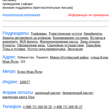
песнями)
проведение сафари
визовая поддержка (пригласительные письма)
Дополнительная информация
Информация не проверена
Подразделы
:
Турфирмы
,
Туристические услуги
,
Авиабилеты
,
Аренда автомобиля за рубежом
,
Бронирование гостиниц
,
Встреча в
аэропорту
,
Ж/Д билеты
,
Железнодорожные кассы
,
Зоны отдыха
,
Курорты
,
Оформление визы
,
Свадебное путешествие
,
Трансфер
,
Туры и путевки
,
Услуги гида-переводчика
,
Экскурсии
Адрес
: Узбекистан, Ташкент,
Мирзо-Улугбекский район
,
улица Буюк
Ипак Йули
, 115
Метро
:
Буюк Ипак Йули
Индекс
:
100077
Форма оплаты
:
наличный расчет
,
безналичный расчет
,
кредитная карта Visa
Телефон
:
(+998 71) 268 00 20
,
(+998 71) 268 00 27