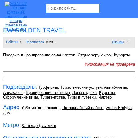
EW GOLDEN TRAVEL
Рейтинг:
0
Просмотров:
10591
Отзывы
(0)
Продажа и бронирование авиабилетов. Отдых зарубежом. Курорты.
Информация не проверена
Подразделы
:
Турфирмы
,
Туристические услуги
,
Авиабилеты
,
Авиакассы
,
Бронирование гостиниц
,
Зоны отдыха
,
Курорты
,
Оформление визы
,
Турагентства
,
Туры и путевки
,
Чартер
Адрес
: Узбекистан, Ташкент,
Яккасарайский район
,
улица Бабура
,
дом
Метро
:
Халклар Дустлиги