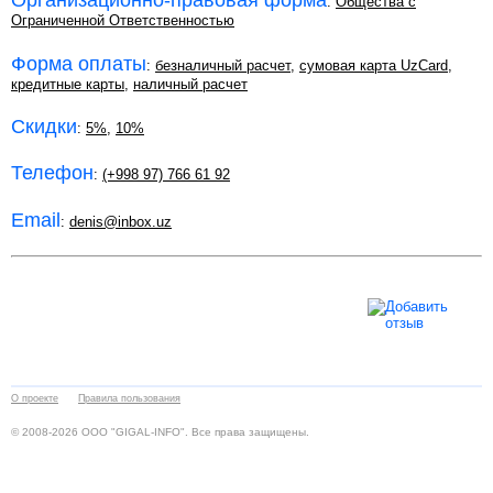
Организационно-правовая форма
:
Общества с
Ограниченной Ответственностью
Форма оплаты
:
безналичный расчет
,
сумовая карта UzCard
,
кредитные карты
,
наличный расчет
Скидки
:
5%
,
10%
Телефон
:
(+998 97) 766 61 92
Email
:
denis@inbox.uz
О проекте
Правила пользования
© 2008-2026 ООО "GIGAL-INFO". Все права защищены.