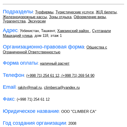
Подразделы
:
Турфирмы
,
Туристические услуги
,
Ж/Д билеты
,
Железнодорожные кассы
,
Зоны отдыха
,
Оформление визы
,
Турагентства
,
Экскурсии
Адрес
: Узбекистан, Ташкент,
Хамзинский район
,
Султанали
Машхадий улица
, дом 118, этаж 1
Организационно-правовая форма
:
Общества с
Ограниченной Ответственностью
Форма оплаты
:
наличный расчет
Телефон
:
(+998 71) 254 61 12
,
(+998 71) 269 54 90
Email
:
rakity@mail.ru
,
climberca@yandex.ru
Факс
: (+998 71) 254 61 12
Юридическое название
: ООО "CLIMBER CA"
Год создания организации
: 2008