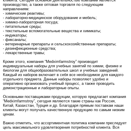
клиента. Сегодня основной деятельностью компании является
производство, а также оптовая торговля по следующим
направлениям:
- химические реактивы;
- лабораторно-медицинское оборудование и мебель;
- химико-лабораторная посуда;
- питательные среды;
- текстильные вспомогательные вещества и химикаты;
- индикаторы;
- фиксаналы;
- ветеринарные препараты и сельскохозяйственные препараты;
- дезинфекционные средства;
- лекарственные травы;
Кроме этого, компания “Medximfarmstroy” производит
индивидуальные наборы для учебных занятий по химии, физике и
биологии для общеобразовательных школ и учебных заведений.
Каждый из наборов включает в себя все необходимое для каждого
отдельного предмета. Данные наборы позволяют удобно и
оперативно организовать учебный процесс, а также проводить
демонстрационные и лабораторные опыты.
Основными поставщиками продукции, которую предлагает компания
“Medximfarmstroy”, сегодня являются такие страны как Россия,
Китай, Казахстан, Турция и др. Благодаря прямым поставкам наши
клиенты могут получать качественную продукцию по самым низким
ценам.
Важно отметить, что ассортиментная политика компании преследует
цель максимального удовлетворения потребностей клиента. Вся