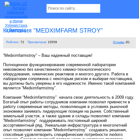
Компания "MEDXIMFARM STROY"
Рейтинг:
72
Просмотров:
15559
Отзывы
(0)
“Medximfarmstroy” – Ваш надежный поставщик!
Полноценное функционирование современной лаборатории
невозможно без качественного химико-технологического
оборудования, химических реактивов и многого другого. Работа в
лаборатории сопряжена с некоторым риском и выбирая поставщика,
вы должны быть уверены в его надежности. Именно такой компанией
является “Medximfarmstroy”.
Компания “Medximfarmstroy” начала свою деятельность в 2009 году.
Богатый опыт работы сотрудников компании позволил привнести в
работу современные методы, позволяющие в условиях рыночной
экономики занимать лидирующие позиции на рынке. Собственный
земельный участок, а также здание и склады позволяют компании
“Medximfarmstroy” поддерживать постоянный широкий
ассортиментный ряд. Уникальная инфраструктура и многолетний
опыт позволяет компании “Medximfarmstroy” создавать решения,
способные удовлетворить специфические потребности любого