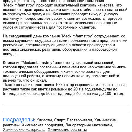
продукция, которую поставляет и производит компания
“Medximfarmstroy” проходит обязательный контроль качества, что
позволяет гарантировать нашим клиентам стабильное качество всей
импортируемой продукции. Компания проводит гибкую ценовую
политику и предоставляет своим клиентам возможность торговой
скидки при различных заказах, а также максимально выгодные
условия сотрудничества для постоянных клиентов.
На сегодняшний день компания “Medximfarmstroy” сотрудничает со
всеми крупными государственными промышленными предприятиями
республики, специализирующимися в области производства и
поставки химических реактивов, оборудования и лабораторной
посуды.
Компания “Medximfarmstroy” является уникальной компанией,
которая предлагает постоянным клиентам все необходимое химико-
технологическое оборудование и химические реактивы для
полноценной работы, а каждому новому клиенту помогает найти
именно то, что он искал.
Также на наших плантациях 100 гектар выращиваем лекарственные
растения такие как цветки ромашки до 20 т в год,календулы до
5т,плоды шиповника до 50т в год,плоды боярышника до 100т в год.
Подразделы
:
Кислоты
,
Спирт
,
Растворители
,
Химические
реактивы
,
Химическая продукция
,
Лабораторные материалы
,
Химические материалы
,
Химические реагенты